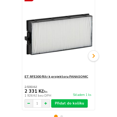
ET RFE300 filtr k projektoru PANASONIC
Stropní drž
20kg Macle
2 590 Kč
790 Kč
2 331 Kč
711 Kč
/
ks
/
ks
Skladem 1 ks
1 926 Kč
bez DPH
588 Kč
bez 
Přidat do košíku