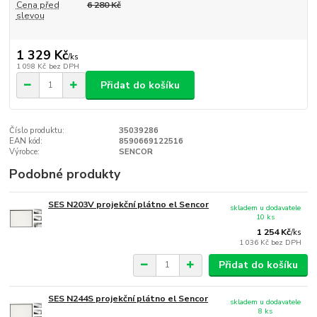
Cena před
6 280 Kč
slevou
1 329 Kč
/
ks
1 098 Kč
bez DPH
Přidat do košíku
Číslo produktu:
35039286
EAN kód:
8590669122516
Výrobce:
SENCOR
Podobné produkty
SES N203V projekční plátno el Sencor
skladem u dodavatele
10 ks
1 254 Kč
/
ks
1 036 Kč
bez DPH
Přidat do košíku
SES N244S projekční plátno el Sencor
skladem u dodavatele
8 ks