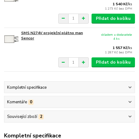
1 540 Kč
/
ks
1 273 Kč
bez DPH
Přidat do košíku
SMS N274V projekční plátno man
skladem u dodavatele
Sencor
4 ks
1 557 Kč
/
ks
1 287 Kč
bez DPH
Přidat do košíku
Kompletní specifikace
Komentáře
0
Související zboží
2
Kompletní specifikace