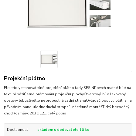
Projekční plátno
Elektricky stahovatelné projekční plátno řady SES NPovrch matné bílé na
textilní báziČerné orámování projekční plochyČtvercový, bíle lakovaný,
ocelový tubusSvětlo nepropustná zadní stranaOvladač posuvu plátna na
přívodním paneluJednoduchá stropní i nástěnná montážTichý bezpečný
chodRozměry: 203 x 12...
celý popis
Dostupnost
skladem u dodavatele 10 ks