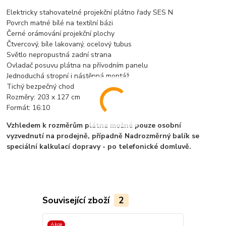
Elektricky stahovatelné projekční plátno řady SES N
Povrch matné bílé na textilní bázi
Černé orámování projekční plochy
Čtvercový, bíle lakovaný, ocelový tubus
Světlo nepropustná zadní strana
Ovladač posuvu plátna na přívodním panelu
Jednoduchá stropní i nástěnná montáž
Tichý bezpečný chod
Rozměry: 203 x 127 cm
Formát: 16:10
Vzhledem k rozměrům plátna možné pouze osobní
vyzvednutí na prodejně, případně Nadrozměrný balík se
speciální kalkulací dopravy - po telefonické domluvě.
Související zboží
2
Akce
Akce