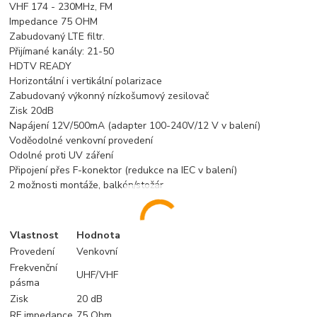
VHF 174 - 230MHz, FM
Impedance 75 OHM
Zabudovaný LTE filtr.
Přijímané kanály: 21-50
HDTV READY
Horizontální i vertikální polarizace
Zabudovaný výkonný nízkošumový zesilovač
Zisk 20dB
Napájení 12V/500mA (adapter 100-240V/12 V v balení)
Voděodolné venkovní provedení
Odolné proti UV záření
Připojení přes F-konektor (redukce na IEC v balení)
2 možnosti montáže, balkón/stožár
Vlastnost
Hodnota
Provedení
Venkovní
Frekvenční
UHF/VHF
pásma
Zisk
20 dB
RF impedance
75 Ohm