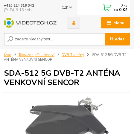
0
ks
+420 224 318 342
CZK
za
0 Kč
(Po-Pá, 9-16 hod.)
Menu
Hledat
Úvod
Televize a příslušenství
DVB-T antény
SDA-512 5G DVB-T2
ANTÉNA VENKOVNÍ SENCOR
SDA-512 5G DVB-T2 ANTÉNA
VENKOVNÍ SENCOR