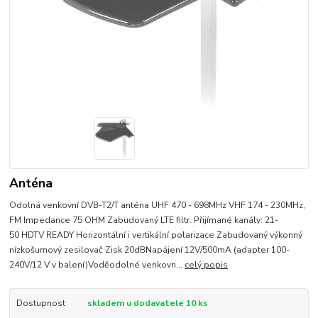
Anténa
Odolná venkovní DVB-T2/T anténa UHF 470 - 698MHz VHF 174 - 230MHz,
FM Impedance 75 OHM Zabudovaný LTE filtr. Přijímané kanály: 21-
50 HDTV READY Horizontální i vertikální polarizace Zabudovaný výkonný
nízkošumový zesilovač Zisk 20dBNapájení 12V/500mA (adapter 100-
240V/12 V v balení)Voděodolné venkovn...
celý popis
Dostupnost
skladem u dodavatele 10 ks