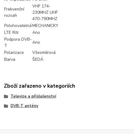
VHF 174-
Frekvenční
230MHZ UHF
rozsah
470-790MHZ
Polohovatelná
MECHANICKY
LTE filtr
Ano
Podpora DVB-
Ano
T
Polarizace
Všesměrová
Barva
ŠEDÁ
Zboží zařazeno v kategoriích
Televize a příslušenství
DVB-T antény