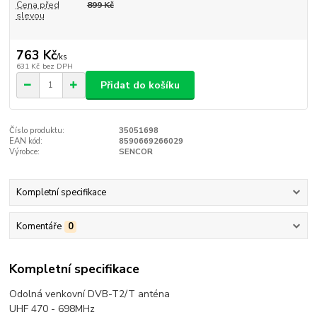
Cena před
899 Kč
slevou
763 Kč
/
ks
631 Kč
bez DPH
Přidat do košíku
Číslo produktu:
35051698
EAN kód:
8590669266029
Výrobce:
SENCOR
Kompletní specifikace
Komentáře
0
Kompletní specifikace
Odolná venkovní DVB-T2/T anténa
UHF 470 - 698MHz