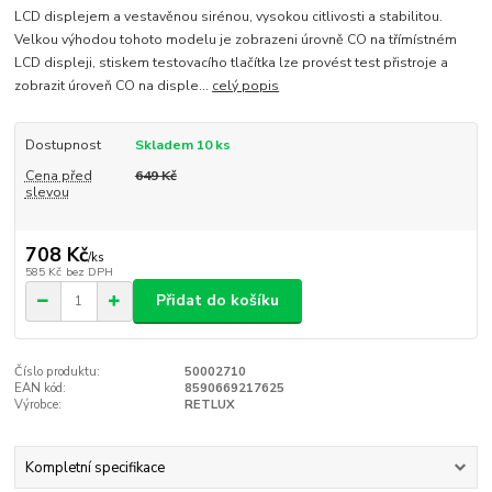
LCD displejem a vestavěnou sirénou, vysokou citlivosti a stabilitou.
Velkou výhodou tohoto modelu je zobrazeni úrovně CO na třímístném
LCD displeji, stiskem testovacího tlačítka lze provést test přistroje a
zobrazit úroveň CO na disple...
celý popis
Dostupnost
Skladem 10 ks
Cena před
649 Kč
slevou
708 Kč
/
ks
585 Kč
bez DPH
Přidat do košíku
Číslo produktu:
50002710
EAN kód:
8590669217625
Výrobce:
RETLUX
Kompletní specifikace