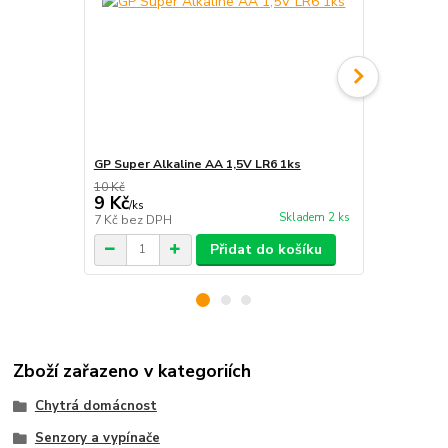
GP Super Alkaline AA 1,5V LR6 1ks
R6 4S AA Z
10 Kč
36 Kč
9 Kč
32 Kč
/
ks
/
ks
Skladem 2 ks
7 Kč
bez DPH
26 Kč
bez D
Přidat do košíku
Zboží zařazeno v kategoriích
Chytrá domácnost
Senzory a vypínače