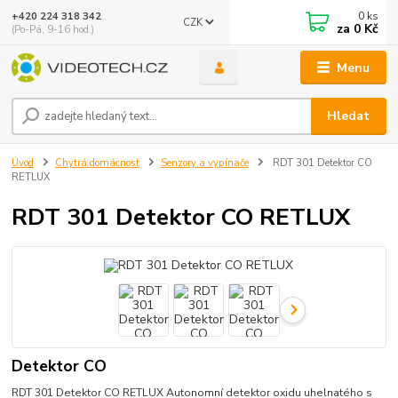
0
ks
+420 224 318 342
CZK
za
0 Kč
(Po-Pá, 9-16 hod.)
Menu
Hledat
Úvod
Chytrá domácnost
Senzory a vypínače
RDT 301 Detektor CO
RETLUX
RDT 301 Detektor CO RETLUX
Detektor CO
RDT 301 Detektor CO RETLUX Autonomní detektor oxidu uhelnatého s