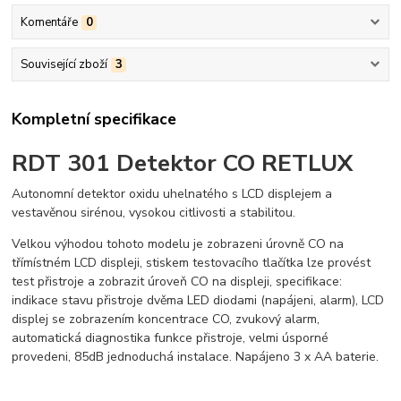
Komentáře
0
Související zboží
3
Kompletní specifikace
RDT 301 Detektor CO RETLUX
Autonomní detektor oxidu uhelnatého s LCD displejem a
vestavěnou sirénou, vysokou citlivosti a stabilitou.
Velkou výhodou tohoto modelu je zobrazeni úrovně CO na
třímístném LCD displeji, stiskem testovacího tlačítka lze provést
test přistroje a zobrazit úroveň CO na displeji, specifikace:
indikace stavu přistroje dvěma LED diodami (napájeni, alarm), LCD
displej se zobrazením koncentrace CO, zvukový alarm,
automatická diagnostika funkce přistroje, velmi úsporné
provedeni, 85dB jednoduchá instalace. Napájeno 3 x AA baterie.