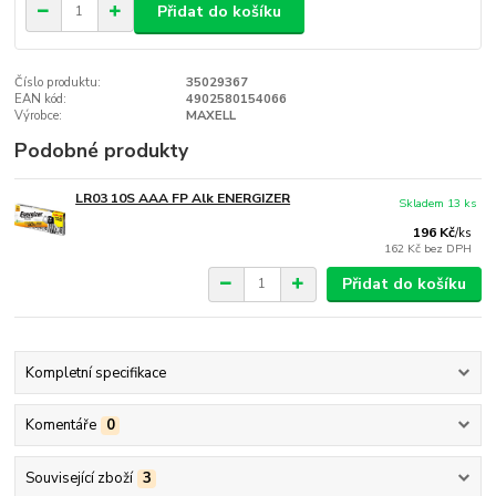
Přidat do košíku
Číslo produktu:
35029367
EAN kód:
4902580154066
Výrobce:
MAXELL
Podobné produkty
LR03 10S AAA FP Alk ENERGIZER
Skladem 13 ks
196 Kč
/
ks
162 Kč
bez DPH
Přidat do košíku
Kompletní specifikace
Komentáře
0
Související zboží
3