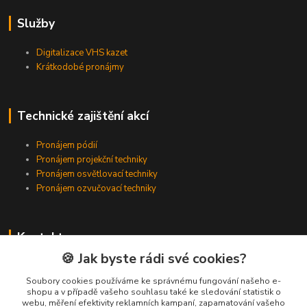
Služby
Digitalizace VHS kazet
Krátkodobé pronájmy
Technické zajištění akcí
Pronájem pódií
Pronájem projekční techniky
Pronájem osvětlovací techniky
Pronájem ozvučovací techniky
Kontakty
🍪 Jak byste rádi své cookies?
Zákaznická podpora
+420 224 318 342
Soubory cookies používáme ke správnému fungování našeho e-
shopu a v případě vašeho souhlasu také ke sledování statistik o
(Po-Pá, 9-16 hod.)
webu, měření efektivity reklamních kampaní, zapamatování vašeho