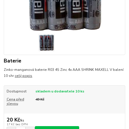
Baterie
Zinko-manganová baterie R03 4S Zinc 4x AAA SHRINK MAXELL V balení
10 shr
celý popis
Dostupnost
skladem u dodavatele 10 ks
Cena před
49 Kč
slevou
20 Kč
/
ks
17 Kč
bez DPH