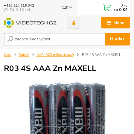
0
ks
+420 224 318 342
CZK
za
0 Kč
(Po-Pá, 9-16 hod.)
Menu
Hledat
Úvod
Baterie
AAA (R03 mikrotužkové)
R03 4S AAA Zn MAXELL
R03 4S AAA Zn MAXELL