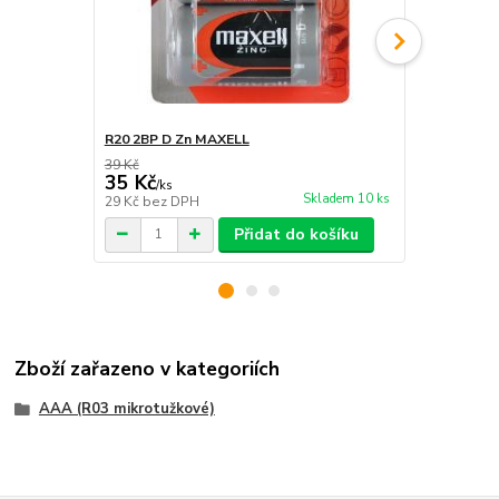
R20 2BP D Zn MAXELL
LR20 2BP D
39 Kč
94 Kč
35 Kč
85 Kč
/
ks
/
ks
Skladem 10 ks
29 Kč
bez DPH
70 Kč
bez D
Přidat do košíku
Zboží zařazeno v kategoriích
AAA (R03 mikrotužkové)