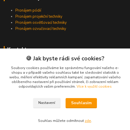
Pronájem pódií
Pronájem projekční techniky
Pronájem osvětlovací techniky
Pronájem ozvučovací techniky
Kontakty
🍪 Jak byste rádi své cookies?
Zákaznická podpora
+420 224 318 342
Soubory cookies používáme ke správnému fungování našeho e-
shopu a v případě vašeho souhlasu také ke sledování statistik o
(Po-Pá, 9-16 hod.)
webu, měření efektivity reklamních kampaní, zapamatování vašeho
oblíbeného nastavení při používání stránek, či zobrazení reklam
info@videotech.cz
odpovídajících vašim preferencím.
Více k využití cookies
Souhlasím
Nastavení
Souhlas můžete odmítnout
zde
.
Vytvořeno na
Eshop-rychle.cz