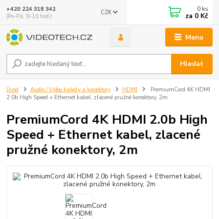
0
ks
+420 224 318 342
CZK
za
0 Kč
(Po-Pá, 9-16 hod.)
Menu
Hledat
Úvod
Audio / Video kabely a konektory
HDMI
PremiumCord 4K HDMI
2.0b High Speed + Ethernet kabel, zlacené pružné konektory, 2m
PremiumCord 4K HDMI 2.0b High
Speed + Ethernet kabel, zlacené
pružné konektory, 2m