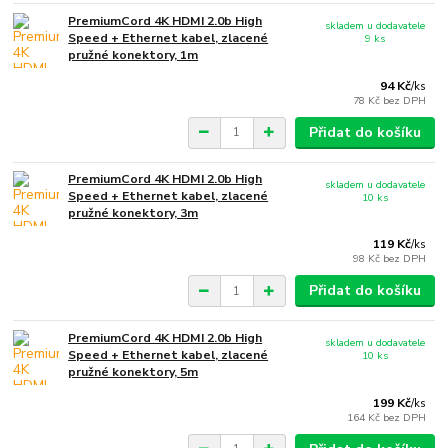
PremiumCord 4K HDMI 2.0b High
skladem u dodavatele
Speed + Ethernet kabel, zlacené
9 ks
pružné konektory, 1m
94 Kč
/
ks
78 Kč
bez DPH
Přidat do košíku
PremiumCord 4K HDMI 2.0b High
skladem u dodavatele
Speed + Ethernet kabel, zlacené
10 ks
pružné konektory, 3m
119 Kč
/
ks
98 Kč
bez DPH
Přidat do košíku
PremiumCord 4K HDMI 2.0b High
skladem u dodavatele
Speed + Ethernet kabel, zlacené
10 ks
pružné konektory, 5m
199 Kč
/
ks
164 Kč
bez DPH