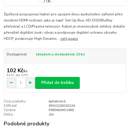
Špičkový propojovací kabel pro spojení dvou audio/video zařízení přes
moderní HDMI rozhraní, jako je např. Set Up Box, HD-DVD/BluRay
přehrávač a LCD/Plazma televizor. Kabel je vícenásobně stíněný, dokáže
přenášet digitální zvuk i obraz a podporuje digitání ochranu obsahu
HDCP, podporuje High Dynamic...
celý popis
Dostupnost
skladem u dodavatele 10 ks
102 Kč
/
ks
84 Kč
bez DPH
Přidat do košíku
Číslo produktu:
kphdm2v2
EAN kód:
8592220020224
Výrobce:
PREMIUMCORD
Délka:
2m
Podobné produkty