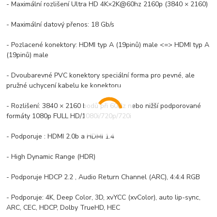
- Maximální rozlišení Ultra HD 4K×2K@60hz 2160p (3840 × 2160)
- Maximální datový přenos: 18 Gb/s
- Pozlacené konektory: HDMI typ A (19pinů) male <=> HDMI typ A
(19pinů) male
- Dvoubarevné PVC konektory speciální forma pro pevné, ale
pružné uchycení kabelu ke konektoru
- Rozlišení: 3840 × 2160 bodů při 60Hz nebo nižší podporované
formáty 1080p FULL HD/1080i/720p/720i
- Podporuje : HDMI 2.0b a HDMI 1.4
- High Dynamic Range (HDR)
- Podporuje HDCP 2.2 , Audio Return Channel (ARC), 4:4:4 RGB
- Podporuje: 4K, Deep Color, 3D, xvYCC (xvColor), auto lip-sync,
ARC, CEC, HDCP, Dolby TrueHD, HEC