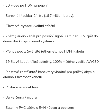
- 3D video po HDMI připojení
- Barevná hloubka: 24-bit (16.7 million barev).
- Třívrstvé, vysoce kvalitní stínění
- Zpětný audio kanál pro poslání signálu z tuneru TV zpět do
domácího kina/surround systému
- Přenos počítačové sítě (ethernetu) po HDMI kabelu
- 19 žilový kabel, třikrát stíněný, 100% měděné vodiče AWG30
- Plastové zastříknuté konektory vhodné pro průžný ohyb a
dlouhou životnost kabelu
- Pozlacené konektory
- Barva černá / modrá
- Balení v PVC sáčku s EAN kódem a popisem