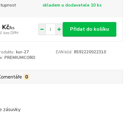
tupnost
skladem u dodavatele 10 ks
 Kč
/
ks
Přidat do košíku
Kč
bez DPH
roduktu:
kur-27
EAN kód:
8592220022310
e:
PREMIUMCORD
Komentáře
0
e zásuvky