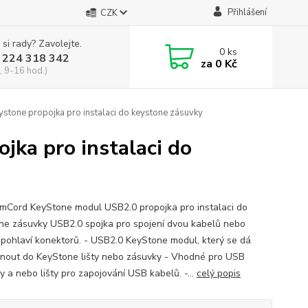
Přihlášení
CZK
 si rady? Zavolejte.
0
ks
 224 318 342
za
0 Kč
, 9-16 hod.)
tone propojka pro instalaci do keystone zásuvky
ka pro instalaci do
mCord KeyStone modul USB2.0 propojka pro instalaci do
ne zásuvky USB2.0 spojka pro spojení dvou kabelů nebo
pohlaví konektorů. - USB2.0 KeyStone modul, který se dá
nout do KeyStone lišty nebo zásuvky - Vhodné pro USB
y a nebo lišty pro zapojování USB kabelů. -...
celý popis