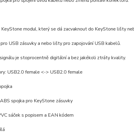
pojka pro spojení dvou kabelů nebo změnu pohlaví konektorů.
 KeyStone modul, který se dá zacvaknout do KeyStone lišty ne
 pro USB zásuvky a nebo lišty pro zapojování USB kabelů.
signálu je stoprocentně digitální a bez jakékoli ztráty kvality.
ory: USB2.0 female <-> USB2.0 female
opojka
ní ABS spojka pro KeyStone zásuvky
 PVC sáček s popisem a EAN kódem
ílá