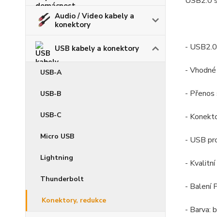
USB2.0 s
Audio / Video kabely a
konektory
- USB2.0
USB kabely a konektory
- Vhodné
USB-A
- Přenos 
USB-B
USB-C
- Konekt
Micro USB
- USB pr
Lightning
- Kvalit
Thunderbolt
- Balení
Konektory, redukce
- Barva: b