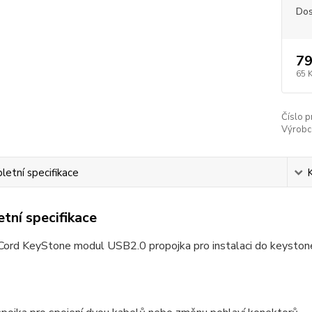
Dos
79
65 
Číslo p
Výrobc
etní specifikace
tní specifikace
ord KeyStone modul USB2.0 propojka pro instalaci do keyston