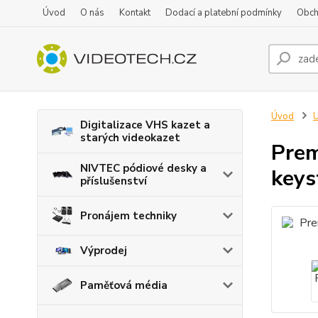
Úvod
O nás
Kontakt
Dodací a platební podmínky
Obch
Úvod
U
Digitalizace VHS kazet a
starých videokazet
Prem
NIVTEC pódiové desky a
keys
příslušenství
Pronájem techniky
Výprodej
Paměťová média