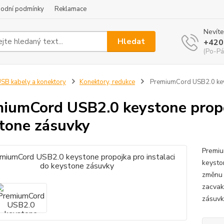
odní podmínky
Reklamace
Nevíte
Hledat
+420
(Po-Pá
SB kabely a konektory
Konektory, redukce
PremiumCord USB2.0 keys
iumCord USB2.0 keystone propoj
tone zásuvky
Premiu
keysto
změnu 
zacvak
zásuvk