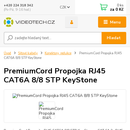
0
ks
+420 224 318 342
CZK
za
0 Kč
(Po-Pá, 9-16 hod.)
Menu
Hledat
Úvod
Síťové kabely
Konektory, redukce
PremiumCord Propojka RJ45
CAT6A 8/8 STP KeyStone
PremiumCord Propojka RJ45
CAT6A 8/8 STP KeyStone