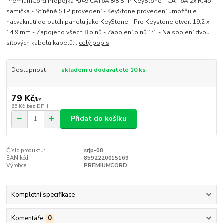
PremiumCord Propojka RJ45 CAT6A 8/8 STP KeyStone - CAT 6A 2x RJ45
samička - Stíněné STP provedení - KeyStone provedení umožňuje
nacvaknutí do patch panelu jako KeyStone - Pro Keystone otvor: 19,2 x
14,9 mm - Zapojeno všech 8 pinů - Zapojení pinů 1:1 - Na spojení dvou
síťových kabelů kabelů...
celý popis
Dostupnost
skladem u dodavatele 10 ks
79 Kč
/
ks
65 Kč
bez DPH
Přidat do košíku
Číslo produktu:
srjp-08
EAN kód:
8592220015169
Výrobce:
PREMIUMCORD
Kompletní specifikace
Komentáře
0