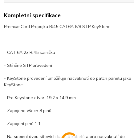
Kompletní specifikace
PremiumCord Propojka RJ45 CAT6A 8/8 STP KeyStone
- CAT 6A 2x RJ45 samička
- Stíněné STP provedení
- KeyStone provedení umožňuje nacvaknutí do patch panelu jako
KeyStone
- Pro Keystone otvor: 19,2 x 14,9 mm
- Zapojeno všech 8 pinů
- Zapojení pinů 1:1
- Na spojení dvou síťových kabelů kabelů a pro nacvaknutí do