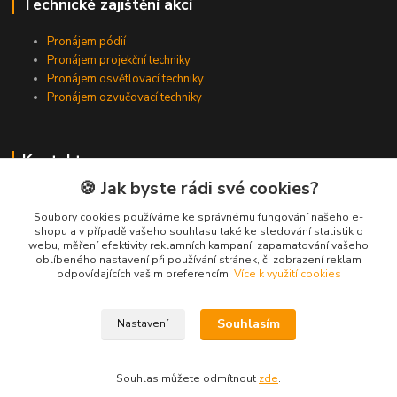
Technické zajištění akcí
Pronájem pódií
Pronájem projekční techniky
Pronájem osvětlovací techniky
Pronájem ozvučovací techniky
Kontakty
🍪 Jak byste rádi své cookies?
Zákaznická podpora
+420 224 318 342
Soubory cookies používáme ke správnému fungování našeho e-
shopu a v případě vašeho souhlasu také ke sledování statistik o
(Po-Pá, 9-16 hod.)
webu, měření efektivity reklamních kampaní, zapamatování vašeho
oblíbeného nastavení při používání stránek, či zobrazení reklam
info@videotech.cz
odpovídajících vašim preferencím.
Více k využití cookies
Souhlasím
Nastavení
Souhlas můžete odmítnout
zde
.
Vytvořeno na
Eshop-rychle.cz