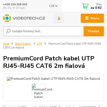
0
ks
+420 224 318 342
CZK
za
0 Kč
(Po-Pá, 9-16 hod.)
Menu
Hledat
Úvod
Síťové kabely
UTP
PremiumCord Patch kabel UTP RJ45-RJ45
CAT6 2m fialová
PremiumCord Patch kabel UTP
RJ45-RJ45 CAT6 2m fialová