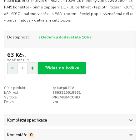
Patch kabel UTP level 6 - 4x2 žil - 100% Cu měděný vodič AWG26/7 - 2x
RJ45 konektor - přímé zapojení 1:1 - UL certifikát - teplotní rozsah: -20°C
až +60°C - baleno v sáčku s EAN kodem - český popis, vyznačená délka
- barva: fialová - délka 2m
celý popis
Dostupnost
skladem u dodavatele 10 ks
63 Kč
/
ks
52 Kč
bez DPH
Přidat do košíku
Číslo produktu:
sp6utp020V
EAN kód:
8592220015961
Výrobce:
PREMIUMCORD
Délka:
2m
Kompletní specifikace
Komentáře
0