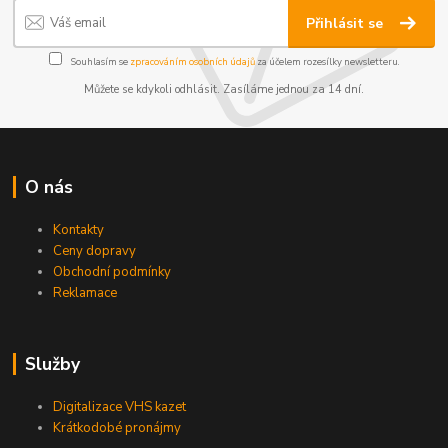
Přihlásit se
Souhlasím se
zpracováním osobních údajů
za účelem rozesílky newsletteru.
Můžete se kdykoli odhlásit. Zasíláme jednou za 14 dní.
O nás
Kontakty
Ceny dopravy
Obchodní podmínky
Reklamace
Služby
Digitalizace VHS kazet
Krátkodobé pronájmy