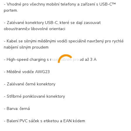
- Vhodné pro všechny mobilní telefony a zařízení s USB-C™
portem.
- Zalévané konektory USB-C, které se dají zasouvat
oboustranně,v libovolné orientaci
- Kabel se silnými měděnými vodiči speciálně navržený pro rychlé
nabíjení silným proudem
- High-speed charging s maximálním proud až 3 A
- Měděné vodiče AWG23
- Zalévané černé konektory
- Stříbrné poniklované konektory
- Barva: černá
- Balení PVC sáček s etiketou a EAN kódem