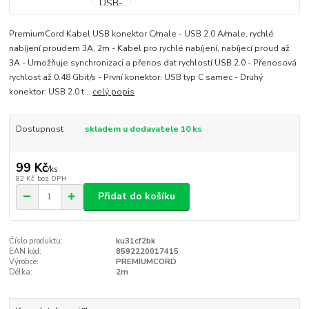
PremiumCord Kabel USB konektor C/male - USB 2.0 A/male, rychlé
nabíjení proudem 3A, 2m - Kabel pro rychlé nabíjení, nabíjecí proud až
3A - Umožňuje synchronizaci a přenos dat rychlostí USB 2.0 - Přenosová
rychlost až 0.48 Gbit/s - První konektor: USB typ C samec - Druhý
konektor: USB 2.0 t...
celý popis
Dostupnost
skladem u dodavatele 10 ks
99 Kč
/
ks
82 Kč
bez DPH
Přidat do košíku
Číslo produktu:
ku31cf2bk
EAN kód:
8592220017415
Výrobce:
PREMIUMCORD
Délka:
2m