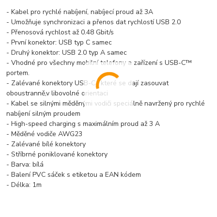
- Kabel pro rychlé nabíjení, nabíjecí proud až 3A
- Umožňuje synchronizaci a přenos dat rychlostí USB 2.0
- Přenosová rychlost až 0.48 Gbit/s
- První konektor: USB typ C samec
- Druhý konektor: USB 2.0 typ A samec
- Vhodné pro všechny mobilní telefony a zařízení s USB-C™
portem.
- Zalévané konektory USB-C , které se dají zasouvat
oboustranně,v libovolné orientaci
- Kabel se silnými měděnými vodiči speciálně navržený pro rychlé
nabíjení silným proudem
- High-speed charging s maximálním proud až 3 A
- Měděné vodiče AWG23
- Zalévané bílé konektory
- Stříbrné poniklované konektory
- Barva: bílá
- Balení PVC sáček s etiketou a EAN kódem
- Délka: 1m