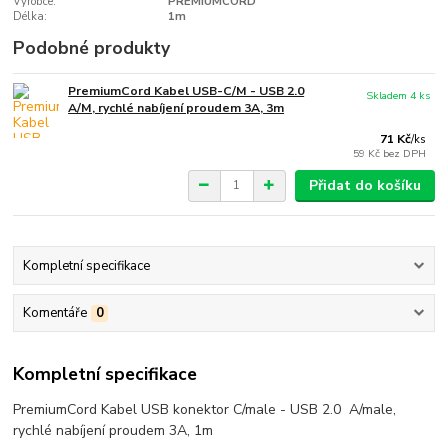
Výrobce:
PREMIUMCORD
Délka:
1m
Podobné produkty
PremiumCord Kabel USB-C/M - USB 2.0
Skladem 4 ks
A/M, rychlé nabíjení proudem 3A, 3m
71 Kč
/
ks
59 Kč
bez DPH
Přidat do košíku
Kompletní specifikace
Komentáře
0
Kompletní specifikace
PremiumCord Kabel USB konektor C/male - USB 2.0 A/male,
rychlé nabíjení proudem 3A, 1m