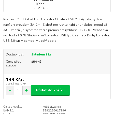
PremiumCord Kabel USB konektor C/male - USB 2.0 A/male, rychlé
nabíjení proudem 3A, 1m - Kabel pro rychlé nabíjení, nabíjecí proud až
3A- Umožňuje synchronizaci a přenos dat rychlostí USB 2.0- Přenosová
rychlost až 0.48 Gbit/s- První konektor: USB typ C samec- Druhý konektor:
USB 2.0 typ A samec- V...
celý popis
Dostupnost
Skladem 1 ks
Cena před
154 Kč
slevou
139 Kč
/
ks
115 Kč
bez DPH
Přidat do košíku
Číslo produktu:
ku31cf1whra
EAN kód:
8592220017996