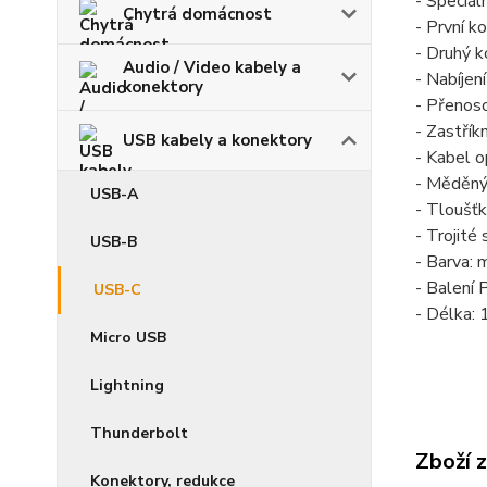
- Speciál
Chytrá domácnost
- První 
- Druhý 
Audio / Video kabely a
- Nabíje
konektory
- Přenos
- Zastřík
USB kabely a konektory
- Kabel o
- Měděný
USB-A
- Tloušť
- Trojité 
USB-B
- Barva: 
- Balení
USB-C
- Délka: 
Micro USB
Lightning
Thunderbolt
Zboží 
Konektory, redukce