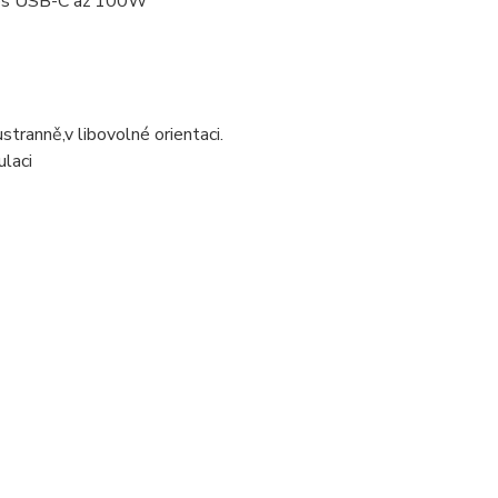
 přes USB-C až 100W
stranně,v libovolné orientaci.
ulaci