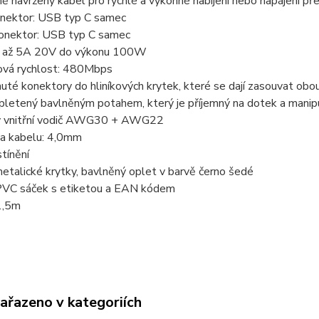
ně navržený kabel pro rychlé a výkonné nabíjení nebo napájení
konektor: USB typ C samec
konektor: USB typ C samec
ní až 5A 20V do výkonu 100W
ová rychlost: 480Mbps
nuté konektory do hliníkových krytek, které se dají zasouvat obou
pletený bavlněným potahem, který je příjemný na dotek a manip
 vnitřní vodič AWG30 + AWG22
ka kabelu: 4,0mm
stínění
metalické krytky, bavlněný oplet v barvě černo šedé
 PVC sáček s etiketou a EAN kódem
1,5m
zařazeno v kategoriích