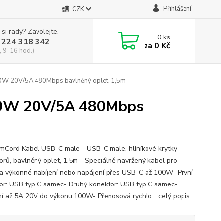
Přihlášení
CZK
 si rady? Zavolejte.
0
ks
 224 318 342
za
0 Kč
, 9-16 hod.)
W 20V/5A 480Mbps bavlněný oplet, 1,5m
00W 20V/5A 480Mbps
mCord Kabel USB-C male - USB-C male, hliníkové krytky
orů, bavlněný oplet, 1,5m - Speciálně navržený kabel pro
 a výkonné nabíjení nebo napájení přes USB-C až 100W- První
or: USB typ C samec- Druhý konektor: USB typ C samec-
ní až 5A 20V do výkonu 100W- Přenosová rychlo...
celý popis