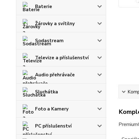
Baterie
Žárovky a svítilny
Sodastream
Televize a příslušenství
Audio přehrávače
Sluchátka
Kompl
Foto a Kamery
Komple
PremiumC
PC příslušenství