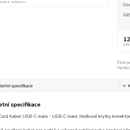
Dos
Cen
12
103
Číslo p
Výrobc
etní specifikace
tní specifikace
ord Kabel USB-C male - USB-C male, hliníkové krytky konektor