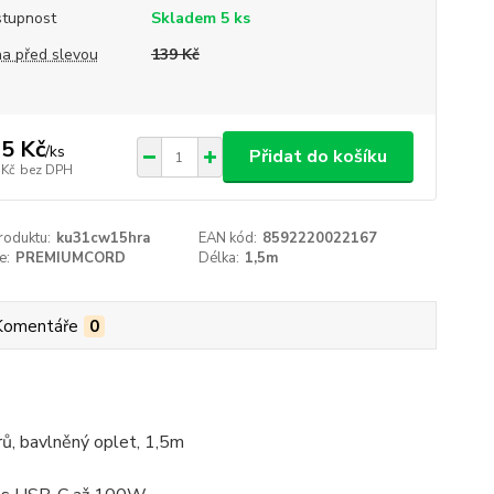
tupnost
Skladem 5 ks
a před slevou
139 Kč
5 Kč
/
ks
Přidat do košíku
 Kč
bez DPH
roduktu:
ku31cw15hra
EAN kód:
8592220022167
e:
PREMIUMCORD
Délka:
1,5m
Komentáře
0
ů, bavlněný oplet, 1,5m