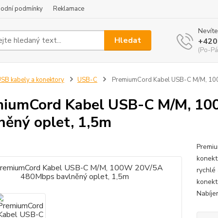
odní podmínky
Reklamace
Nevíte
Hledat
+420
(Po-Pá
SB kabely a konektory
USB-C
PremiumCord Kabel USB-C M/M, 100
miumCord Kabel USB-C M/M, 1
něný oplet, 1,5m
Premiu
konekt
rychlé
konekt
Nabíje