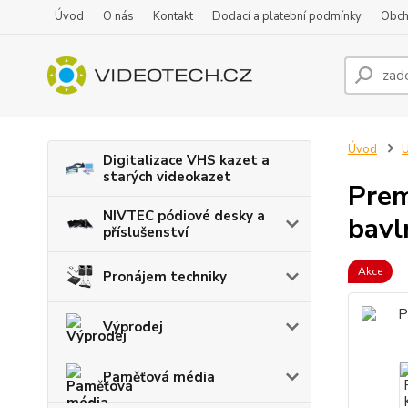
Úvod
O nás
Kontakt
Dodací a platební podmínky
Obch
Úvod
U
Digitalizace VHS kazet a
starých videokazet
Pre
NIVTEC pódiové desky a
bavl
příslušenství
Akce
Pronájem techniky
Výprodej
Paměťová média