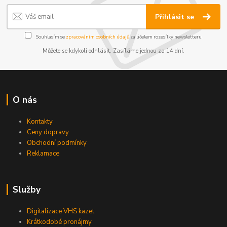
Přihlásit se
Souhlasím se
zpracováním osobních údajů
za účelem rozesílky newsletteru.
Můžete se kdykoli odhlásit. Zasíláme jednou za 14 dní.
O nás
Kontakty
Ceny dopravy
Obchodní podmínky
Reklamace
Služby
Digitalizace VHS kazet
Krátkodobé pronájmy