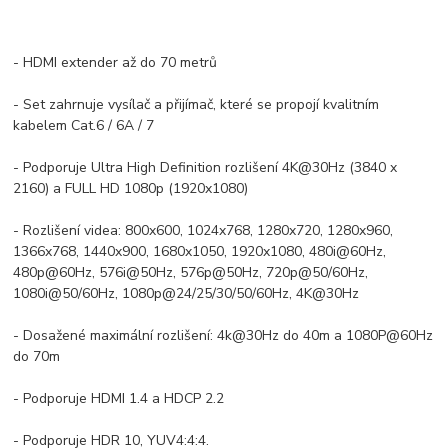
- HDMI extender až do 70 metrů
- Set zahrnuje vysílač a přijímač, které se propojí kvalitním
kabelem Cat.6 / 6A / 7
- Podporuje Ultra High Definition rozlišení 4K@30Hz (3840 x
2160) a FULL HD 1080p (1920x1080)
- Rozlišení videa: 800x600, 1024x768, 1280x720, 1280x960,
1366x768, 1440x900, 1680x1050, 1920x1080, 480i@60Hz,
480p@60Hz, 576i@50Hz, 576p@50Hz, 720p@50/60Hz,
1080i@50/60Hz, 1080p@24/25/30/50/60Hz, 4K@30Hz
- Dosažené maximální rozlišení: 4k@30Hz do 40m a 1080P@60Hz
do 70m
- Podporuje HDMI 1.4 a HDCP 2.2
- Podporuje HDR 10, YUV4:4:4.