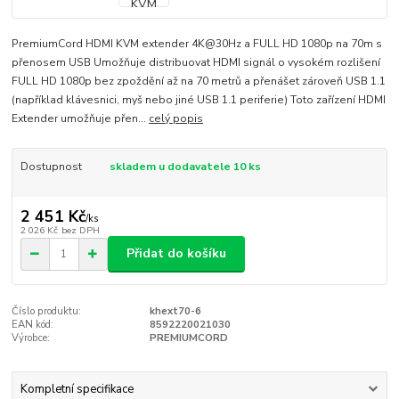
PremiumCord HDMI KVM extender 4K@30Hz a FULL HD 1080p na 70m s
přenosem USB Umožňuje distribuovat HDMI signál o vysokém rozlišení
FULL HD 1080p bez zpoždění až na 70 metrů a přenášet zároveň USB 1.1
(například klávesnici, myš nebo jiné USB 1.1 periferie) Toto zařízení HDMI
Extender umožňuje přen...
celý popis
Dostupnost
skladem u dodavatele 10 ks
2 451 Kč
/
ks
2 026 Kč
bez DPH
Přidat do košíku
Číslo produktu:
khext70-6
EAN kód:
8592220021030
Výrobce:
PREMIUMCORD
Kompletní specifikace