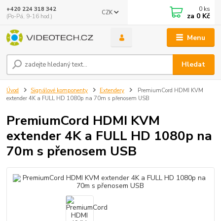
0
ks
+420 224 318 342
CZK
za
0 Kč
(Po-Pá, 9-16 hod.)
Menu
Hledat
Úvod
Signálové komponenty
Extendery
PremiumCord HDMI KVM
extender 4K a FULL HD 1080p na 70m s přenosem USB
PremiumCord HDMI KVM
extender 4K a FULL HD 1080p na
70m s přenosem USB