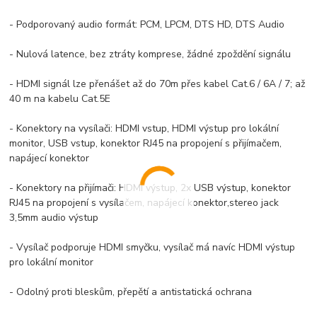
- Podporovaný audio formát: PCM, LPCM, DTS HD, DTS Audio
- Nulová latence, bez ztráty komprese, žádné zpoždění signálu
- HDMI signál lze přenášet až do 70m přes kabel Cat.6 / 6A / 7; až
40 m na kabelu Cat.5E
- Konektory na vysílači: HDMI vstup, HDMI výstup pro lokální
monitor, USB vstup, konektor RJ45 na propojení s přijímačem,
napájecí konektor
- Konektory na přijímači: HDMI výstup, 2x USB výstup, konektor
RJ45 na propojení s vysílačem, napájecí konektor,stereo jack
3,5mm audio výstup
- Vysílač podporuje HDMI smyčku, vysílač má navíc HDMI výstup
pro lokální monitor
- Odolný proti bleskům, přepětí a antistatická ochrana