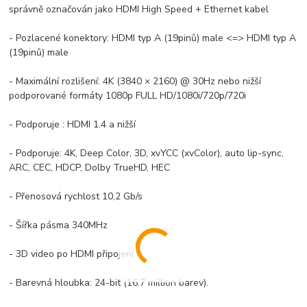
správně označován jako HDMI High Speed + Ethernet kabel
- Pozlacené konektory: HDMI typ A (19pinů) male <=> HDMI typ A
(19pinů) male
- Maximální rozlišení: 4K (3840 × 2160) @ 30Hz nebo nižší
podporované formáty 1080p FULL HD/1080i/720p/720i
- Podporuje : HDMI 1.4 a nižší
- Podporuje: 4K, Deep Color, 3D, xvYCC (xvColor), auto lip-sync,
ARC, CEC, HDCP, Dolby TrueHD, HEC
- Přenosová rychlost 10,2 Gb/s
- Šířka pásma 340MHz
- 3D video po HDMI připojení
- Barevná hloubka: 24-bit (16.7 million barev).