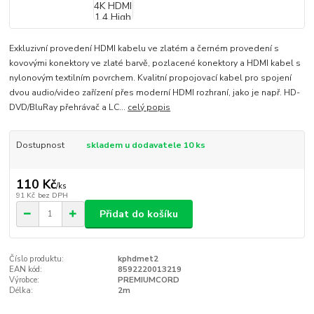
Exkluzivní provedení HDMI kabelu ve zlatém a černém provedení s
kovovými konektory ve zlaté barvě, pozlacené konektory a HDMI kabel s
nylonovým textilním povrchem. Kvalitní propojovací kabel pro spojení
dvou audio/video zařízení přes moderní HDMI rozhraní, jako je např. HD-
DVD/BluRay přehrávač a LC...
celý popis
Dostupnost
skladem u dodavatele 10 ks
110 Kč
/
ks
91 Kč
bez DPH
Přidat do košíku
Číslo produktu:
kphdmet2
EAN kód:
8592220013219
Výrobce:
PREMIUMCORD
Délka:
2m