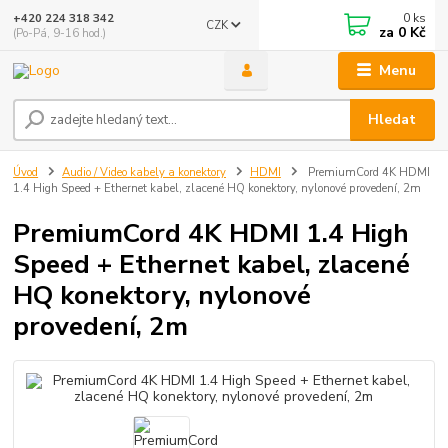
0
ks
+420 224 318 342
CZK
za
0 Kč
(Po-Pá, 9-16 hod.)
Menu
Hledat
Úvod
Audio / Video kabely a konektory
HDMI
PremiumCord 4K HDMI
1.4 High Speed + Ethernet kabel, zlacené HQ konektory, nylonové provedení, 2m
PremiumCord 4K HDMI 1.4 High
Speed + Ethernet kabel, zlacené
HQ konektory, nylonové
provedení, 2m