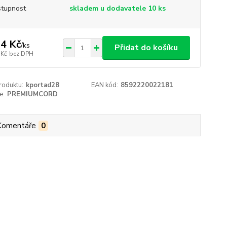
tupnost
skladem u dodavatele 10 ks
4 Kč
/
ks
Přidat do košíku
 Kč
bez DPH
roduktu:
kportad28
EAN kód:
8592220022181
e:
PREMIUMCORD
Komentáře
0