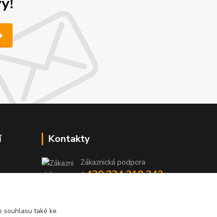
y!
í
Kontakty
Zákaznická podpora
+420 224 318 342
y
niky
(Po-Pá, 9-16 hod.)
iky
info@videotech.cz
 souhlasu také ke