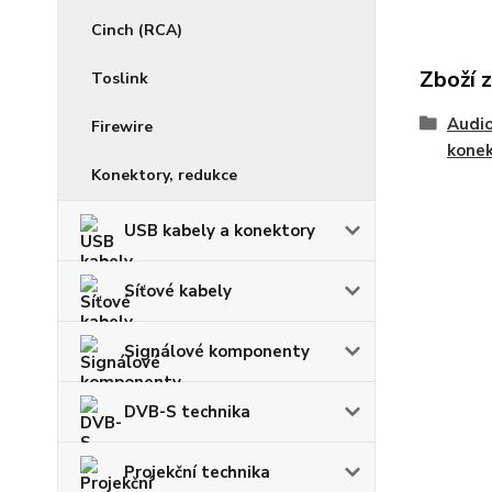
Cinch (RCA)
Zboží 
Toslink
Audio
Firewire
kone
Konektory, redukce
USB kabely a konektory
Síťové kabely
Signálové komponenty
DVB-S technika
Projekční technika