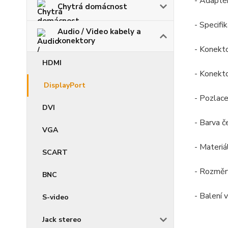
- Adaptér
Chytrá domácnost
- Specifi
Audio / Video kabely a
konektory
- Konekt
HDMI
- Konekto
DisplayPort
- Pozlac
DVI
- Barva č
VGA
- Materiá
SCART
- Rozměr
BNC
- Balení
S-video
Jack stereo