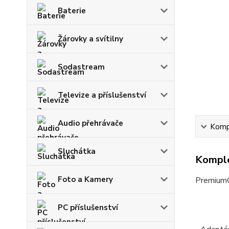
Baterie
Žárovky a svítilny
Sodastream
Televize a příslušenství
Audio přehrávače
Kompl
Sluchátka
Komple
Foto a Kamery
PremiumC
PC příslušenství