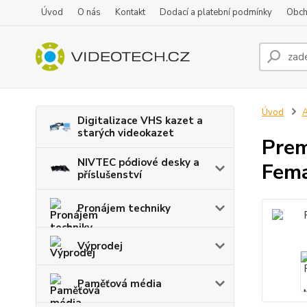
Úvod
O nás
Kontakt
Dodací a platební podmínky
Obch
Úvod
A
Digitalizace VHS kazet a
starých videokazet
Prem
NIVTEC pódiové desky a
Fem
příslušenství
Pronájem techniky
Výprodej
Paměťová média