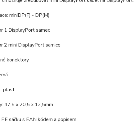
 umožňuje zredukovat mini DisplayPort kabel na DisplayPort.
kace: miniDP(F) - DP(M)
or 1 DisplayPort samec
r 2 mini DisplayPort samice
ené konektory
erná
l: plast
y: 47,5 x 20,5 x 12,5mm
 v PE sáčku s EAN kódem a popisem