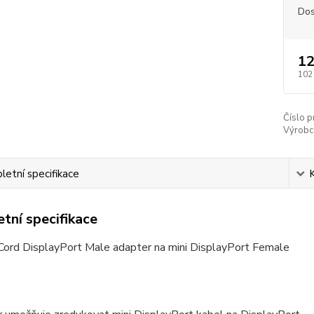
Dos
12
102
Číslo p
Výrobc
etní specifikace
tní specifikace
ord DisplayPort Male adapter na mini DisplayPort Female