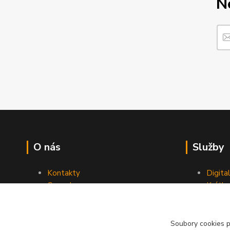
N
O nás
Služby
Kontakty
Digita
Ceny dopravy
Krátk
Obchodní podmínky
Reklamace
Soubory cookies 