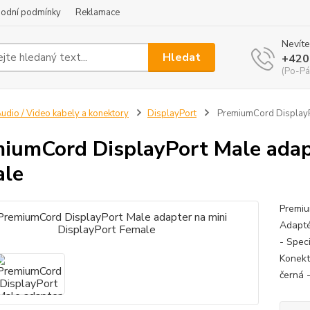
odní podmínky
Reklamace
Nevíte
Hledat
+420
(Po-Pá
udio / Video kabely a konektory
DisplayPort
PremiumCord DisplayPo
iumCord DisplayPort Male adapt
ale
Premiu
Adapté
- Spec
Konekt
černá -