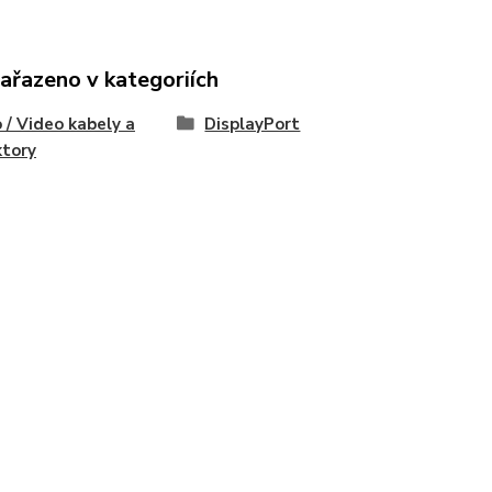
zařazeno v kategoriích
 / Video kabely a
DisplayPort
ktory