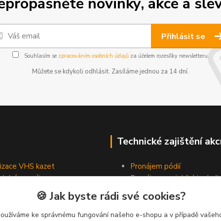
epropásněte novinky, akce a slev
Přihlásit se
Souhlasím se
zpracováním osobních údajů
za účelem rozesílky newsletteru.
Můžete se kdykoli odhlásit. Zasíláme jednou za 14 dní.
Technické zajištění akc
lizace VHS kazet
Pronájem pódií
odobé pronájmy
Pronájem projekční technik
Pronájem osvětlovací tech
🍪 Jak byste rádi své cookies?
Pronájem ozvučovací techn
používáme ke správnému fungování našeho e-shopu a v případě vašeho