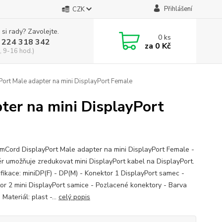
Přihlášení
CZK
 si rady? Zavolejte.
0
ks
 224 318 342
za
0 Kč
, 9-16 hod.)
rt Male adapter na mini DisplayPort Female
er na mini DisplayPort
mCord DisplayPort Male adapter na mini DisplayPort Female -
r umožňuje zredukovat mini DisplayPort kabel na DisplayPort.
ifikace: miniDP(F) - DP(M) - Konektor 1 DisplayPort samec -
or 2 mini DisplayPort samice - Pozlacené konektory - Barva
 Materiál: plast -...
celý popis