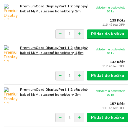
PremiumCord DisplayPort 1.2 přípojný
skladem u dodavatele
kabel M/M, zlacené konektory, 1m
10 ks
139 Kč
/
ks
115 Kč
bez DPH
Přidat do košíku
PremiumCord DisplayPort 1.2 přípojný
skladem u dodavatele
kabel M/M, zlacené konektory, 1,5m
10 ks
142 Kč
/
ks
117 Kč
bez DPH
Přidat do košíku
PremiumCord DisplayPort 1.2 přípojný
skladem u dodavatele
kabel M/M, zlacené konektory, 2m
10 ks
157 Kč
/
ks
130 Kč
bez DPH
Přidat do košíku