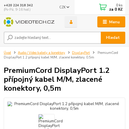
0
ks
+420 224 318 342
CZK
za
0 Kč
(Po-Pá, 9-16 hod.)
Menu
Hledat
Úvod
Audio / Video kabely a konektory
DisplayPort
PremiumCord
DisplayPort 1.2 přípojný kabel M/M, zlacené konektory, 0,5m
PremiumCord DisplayPort 1.2
přípojný kabel M/M, zlacené
konektory, 0,5m