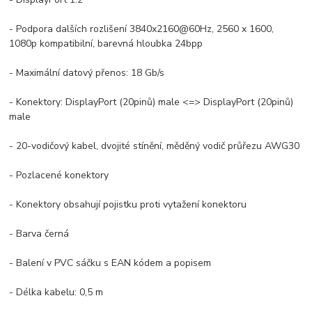
- Podpora dalších rozlišení 3840x2160@60Hz, 2560 x 1600,
1080p kompatibilní, barevná hloubka 24bpp
- Maximální datový přenos: 18 Gb/s
- Konektory: DisplayPort (20pinů) male <=> DisplayPort (20pinů)
male
- 20-vodičový kabel, dvojité stínění, měděný vodič průřezu AWG30
- Pozlacené konektory
- Konektory obsahují pojistku proti vytažení konektoru
- Barva černá
- Balení v PVC sáčku s EAN kódem a popisem
- Délka kabelu: 0,5 m