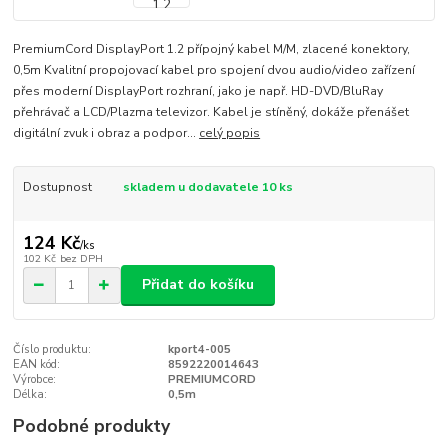
PremiumCord DisplayPort 1.2 přípojný kabel M/M, zlacené konektory,
0,5m Kvalitní propojovací kabel pro spojení dvou audio/video zařízení
přes moderní DisplayPort rozhraní, jako je např. HD-DVD/BluRay
přehrávač a LCD/Plazma televizor. Kabel je stíněný, dokáže přenášet
digitální zvuk i obraz a podpor...
celý popis
Dostupnost
skladem u dodavatele 10 ks
124 Kč
/
ks
102 Kč
bez DPH
Přidat do košíku
Číslo produktu:
kport4-005
EAN kód:
8592220014643
Výrobce:
PREMIUMCORD
Délka:
0,5m
Podobné produkty