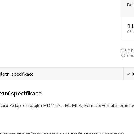
Dos
11
98 
Číslo p
Výrobc
etní specifikace
tní specifikace
ord Adaptér spojka HDMI A - HDMI A, Female/Female, oranžo