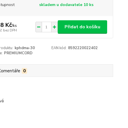
tupnost
skladem u dodavatele 10 ks
8 Kč
/
ks
Přidat do košíku
Kč
bez DPH
roduktu:
kphdma-30
EAN kód:
8592220022402
e:
PREMIUMCORD
Komentáře
0
vá