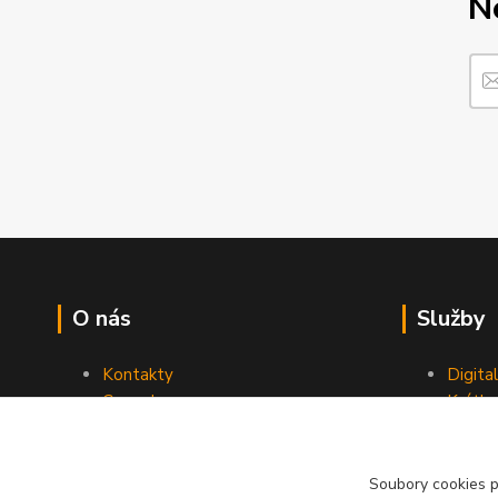
N
O nás
Služby
Kontakty
Digita
Ceny dopravy
Krátk
Obchodní podmínky
Reklamace
Soubory cookies 