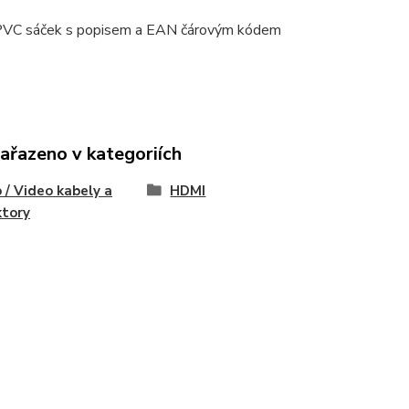
 PVC sáček s popisem a EAN čárovým kódem
zařazeno v kategoriích
 / Video kabely a
HDMI
ktory