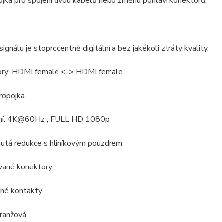
jka pro spojení dvou kabelů nebo změnu pohlaví konektorů.
signálu je stoprocentně digitální a bez jakékoli ztráty kvality.
ory: HDMI female <-> HDMI female
ropojka
ení: 4K@60Hz , FULL HD 1080p
nutá redukce s hliníkovým pouzdrem
ované konektory
ené kontakty
oranžová