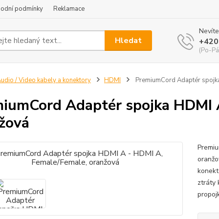
odní podmínky
Reklamace
Nevíte
Hledat
+420
(Po-Pá
udio / Video kabely a konektory
HDMI
PremiumCord Adaptér spojka
iumCord Adaptér spojka HDMI A
žová
Premiu
oranžo
konekto
ztráty
propoj