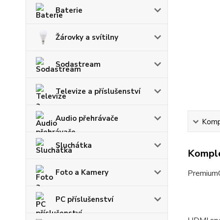
Baterie
Žárovky a svítilny
Sodastream
Televize a příslušenství
Audio přehrávače
Kompl
Sluchátka
Komple
Foto a Kamery
PremiumC
PC příslušenství