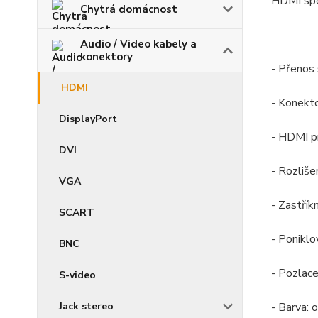
HDMI spo
Chytrá domácnost
Audio / Video kabely a
konektory
- Přenos 
HDMI
- Konekt
DisplayPort
- HDMI p
DVI
- Rozliš
VGA
- Zastřík
SCART
- Ponikl
BNC
- Pozlac
S-video
Jack stereo
- Barva: 