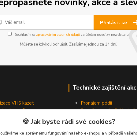
epropásněte novinky, akce a slev
Přihlásit se
Souhlasím se
zpracováním osobních údajů
za účelem rozesílky newsletteru.
Můžete se kdykoli odhlásit. Zasíláme jednou za 14 dní.
Technické zajištění akc
lizace VHS kazet
Pronájem pódií
odobé pronájmy
Pronájem projekční technik
Pronájem osvětlovací tech
🍪 Jak byste rádi své cookies?
Pronájem ozvučovací techn
používáme ke správnému fungování našeho e-shopu a v případě vašeho