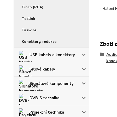
Cinch (RCA)
- Balení
Toslink
Firewire
Konektory, redukce
Zboží 
Audio
USB kabely a konektory
kone
Síťové kabely
Signálové komponenty
DVB-S technika
Projekční technika