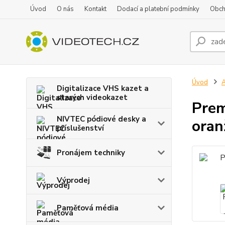
Úvod
O nás
Kontakt
Dodací a platební podmínky
Obch
Úvod
A
Digitalizace VHS kazet a
starých videokazet
Prem
NIVTEC pódiové desky a
oran
příslušenství
Pronájem techniky
Výprodej
Paměťová média