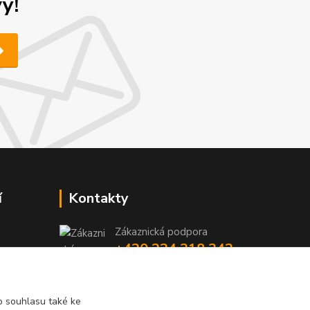
y!
í
Kontakty
Zákaznická podpora
+420 224 318 342
y
niky
(Po-Pá, 9-16 hod.)
iky
info@videotech.cz
 souhlasu také ke