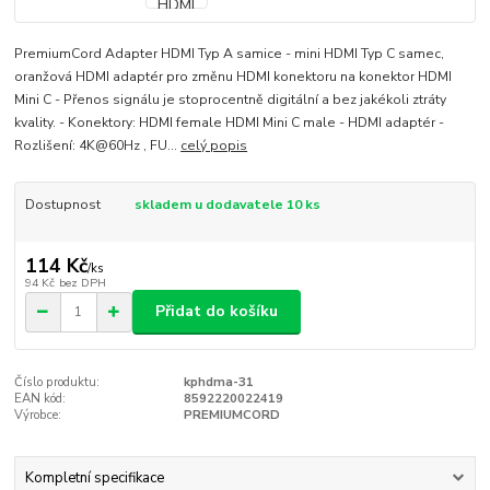
PremiumCord Adapter HDMI Typ A samice - mini HDMI Typ C samec,
oranžová HDMI adaptér pro změnu HDMI konektoru na konektor HDMI
Mini C - Přenos signálu je stoprocentně digitální a bez jakékoli ztráty
kvality. - Konektory: HDMI female HDMI Mini C male - HDMI adaptér -
Rozlišení: 4K@60Hz , FU...
celý popis
Dostupnost
skladem u dodavatele 10 ks
114 Kč
/
ks
94 Kč
bez DPH
Přidat do košíku
Číslo produktu:
kphdma-31
EAN kód:
8592220022419
Výrobce:
PREMIUMCORD
Kompletní specifikace