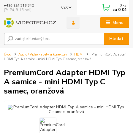
0
ks
+420 224 318 342
CZK
za
0 Kč
(Po-Pá, 9-16 hod.)
Menu
Hledat
Úvod
Audio / Video kabely a konektory
HDMI
PremiumCord Adapter
HDMI Typ A samice - mini HDMI Typ C samec, oranžová
PremiumCord Adapter HDMI Typ
A samice - mini HDMI Typ C
samec, oranžová