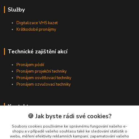
Služby
Digitalizace VHS kazet
Krátkodobé pronájmy
Technické zajištění akcí
Pronájem pódií
Pronájem projekční techniky
Pronájem osvětlovací techniky
Pronájem ozvučovací techniky
Kontakty
🍪 Jak byste rádi své cookies?
Zákaznická podpora
+420 224 318 342
Soubory cookies používáme ke správnému fungování našeho e-
shopu a v případě vašeho souhlasu také ke sledování statistik o
(Po-Pá, 9-16 hod.)
webu, měření efektivity reklamních kampaní, zapamatování vašeho