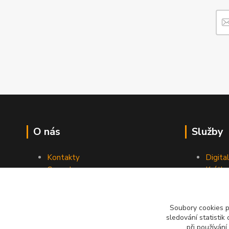
O nás
Služby
Kontakty
Digita
Ceny dopravy
Krátk
Obchodní podmínky
Reklamace
Soubory cookies 
sledování statisti
při používání