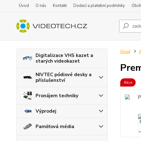
Úvod
O nás
Kontakt
Dodací a platební podmínky
Obch
Úvod
A
Digitalizace VHS kazet a
starých videokazet
Prem
NIVTEC pódiové desky a
příslušenství
Akce
Pronájem techniky
Výprodej
Paměťová média