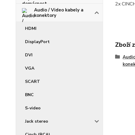
2x CINCH
Audio / Video kabely a
konektory
HDMI
DisplayPort
Zboží 
DVI
Audio
kone
VGA
SCART
BNC
S-video
Jack stereo
Cinch (RCA)