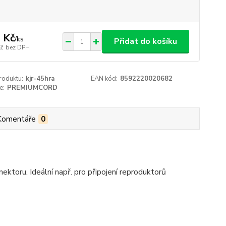
 Kč
/
ks
Přidat do košíku
Kč
bez DPH
roduktu:
kjr-45hra
EAN kód:
8592220020682
e:
PREMIUMCORD
Komentáře
0
toru. Ideální např. pro připojení reproduktorů