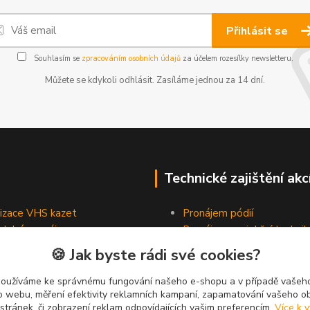
Přihlásit se
Souhlasím se
zpracováním osobních údajů
za účelem rozesílky newsletteru.
Můžete se kdykoli odhlásit. Zasíláme jednou za 14 dní.
Technické zajištění akc
lizace VHS kazet
Pronájem pódií
odobé pronájmy
Pronájem projekční technik
Pronájem osvětlovací tech
🍪 Jak byste rádi své cookies?
Pronájem ozvučovací techn
používáme ke správnému fungování našeho e-shopu a v případě vašeho
k o webu, měření efektivity reklamních kampaní, zapamatování vašeho o
 stránek, či zobrazení reklam odpovídajících vašim preferencím.
Více k v