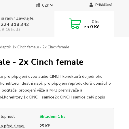
Přihlášení
CZK
 si rady? Zavolejte.
0
ks
 224 318 342
za
0 Kč
, 9-16 hod.)
ptér 1x Cinch female - 2x Cinch female
le - 2x Cinch female
e pro připojení dvou audio CINCH konektorů do jednoho
konektoru. Ideální např. pro připojení reproduktorů domácího
o počítače, propojení věže a MP3 přehrávače a
ě.Konektory:1x CINCH samice2x CINCH samice
celý popis
tupnost
Skladem 1 ks
a před slevou
25 Kč