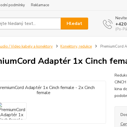
odní podmínky
Reklamace
Nevíte
Hledat
+420
(Po-Pá
udio / Video kabely a konektory
Konektory, redukce
PremiumCord Ada
iumCord Adaptér 1x Cinch fema
Redukc
CINCH 
kina d
podobn
Dos
Cen