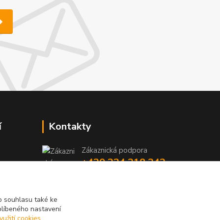
í
Kontakty
Zákaznická podpora
+420 224 318 342
y
niky
(Po-Pá, 9-16 hod.)
iky
info@videotech.cz
 souhlasu také ke
blíbeného nastavení
yužití cookies