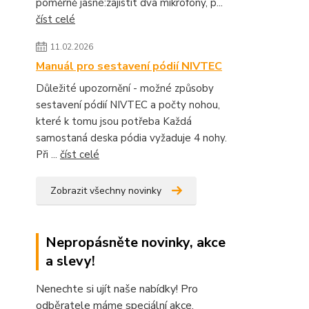
poměrně jasné:zajistit dva mikrofony, p...
číst celé
11.02.2026
Manuál pro sestavení pódií NIVTEC
Důležité upozornění - možné způsoby
sestavení pódií NIVTEC a počty nohou,
které k tomu jsou potřeba Každá
samostaná deska pódia vyžaduje 4 nohy.
Při ...
číst celé
Zobrazit všechny novinky
Nepropásněte novinky, akce
a slevy!
Nenechte si ujít naše nabídky! Pro
odběratele máme speciální akce.