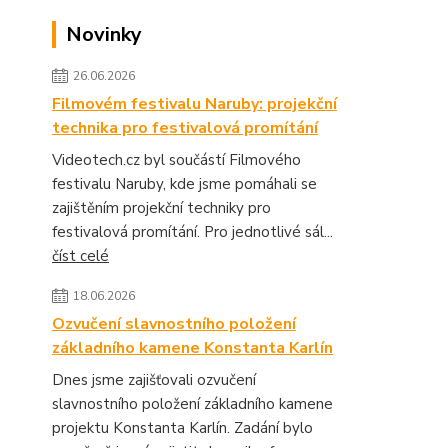
Novinky
26.06.2026
Filmovém festivalu Naruby: projekční
technika pro festivalová promítání
Videotech.cz byl součástí Filmového
festivalu Naruby, kde jsme pomáhali se
zajištěním projekční techniky pro
festivalová promítání. Pro jednotlivé sál...
číst celé
18.06.2026
Ozvučení slavnostního položení
základního kamene Konstanta Karlín
Dnes jsme zajišťovali ozvučení
slavnostního položení základního kamene
projektu Konstanta Karlín. Zadání bylo