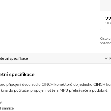
22
18 
Číslo p
Výrobc
etní specifikace
tní specifikace
ro připojení dvou audio CINCH konektorů do jednoho CINCH konek
kina do počítače, propojení věže a MP3 přehrávače a podobně.
y:
 samice