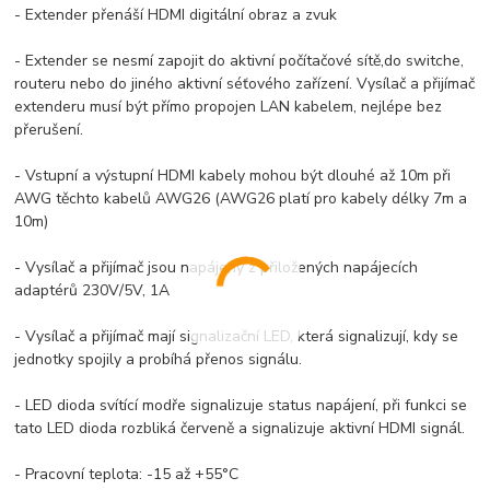
- Extender přenáší HDMI digitální obraz a zvuk
- Extender se nesmí zapojit do aktivní počítačové sítě,do switche,
routeru nebo do jiného aktivní séťového zařízení. Vysílač a přijímač
extenderu musí být přímo propojen LAN kabelem, nejlépe bez
přerušení.
- Vstupní a výstupní HDMI kabely mohou být dlouhé až 10m při
AWG těchto kabelů AWG26 (AWG26 platí pro kabely délky 7m a
10m)
- Vysílač a přijímač jsou napájeny z přiložených napájecích
adaptérů 230V/5V, 1A
- Vysílač a přijímač mají signalizační LED, která signalizují, kdy se
jednotky spojily a probíhá přenos signálu.
- LED dioda svítící modře signalizuje status napájení, při funkci se
tato LED dioda rozbliká červeně a signalizuje aktivní HDMI signál.
- Pracovní teplota: -15 až +55°C