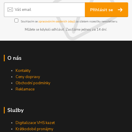
Přihlásit se
Souhlasím se
zpracováním osobních údajů
za účelem rozesílky newsletteru.
Můžete se kdykoli odhlásit. Zasíláme jednou za 14 dní.
O nás
Kontakty
Ceny dopravy
Obchodní podmínky
Reklamace
Služby
Digitalizace VHS kazet
Krátkodobé pronájmy