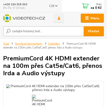
0
ks
+420 224 318 342
CZK
za
0 Kč
(Po-Pá, 9-16 hod.)
Menu
Hledat
Úvod
Signálové komponenty
Extendery
PremiumCord 4K HDMI
extender na 100m přes Cat5e/Cat6, přenos Irda a Audio výstupy
PremiumCord 4K HDMI extender
na 100m přes Cat5e/Cat6, přenos
Irda a Audio výstupy