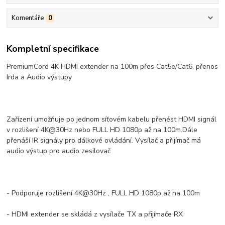
Komentáře
0
Kompletní specifikace
PremiumCord 4K HDMI extender na 100m přes Cat5e/Cat6, přenos
Irda a Audio výstupy
Zařízení umožňuje po jednom síťovém kabelu přenést HDMI signál
v rozlišení 4K@30Hz nebo FULL HD 1080p až na 100m.Dále
přenáší IR signály pro dálkové ovládání. Vysílač a přijímač má
audio výstup pro audio zesilovač
- Podporuje rozlišení 4K@30Hz , FULL HD 1080p až na 100m
- HDMI extender se skládá z vysílače TX a přijímače RX