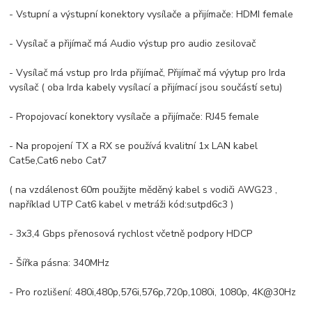
- Vstupní a výstupní konektory vysílače a přijímače: HDMI female
- Vysílač a přijímač má Audio výstup pro audio zesilovač
- Vysílač má vstup pro Irda přijímač, Přijímač má výytup pro Irda
vysílač ( oba Irda kabely vysílací a přijímací jsou součástí setu)
- Propojovací konektory vysílače a přijímače: RJ45 female
- Na propojení TX a RX se používá kvalitní 1x LAN kabel
Cat5e,Cat6 nebo Cat7
( na vzdálenost 60m použijte měděný kabel s vodiči AWG23 ,
například UTP Cat6 kabel v metráži kód:sutpd6c3 )
- 3x3,4 Gbps přenosová rychlost včetně podpory HDCP
- Šířka pásna: 340MHz
- Pro rozlišení: 480i,480p,576i,576p,720p,1080i, 1080p, 4K@30Hz