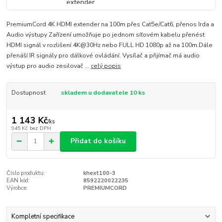
PremiumCord 4K HDMI extender na 100m přes Cat5e/Cat6, přenos Irda a
Audio výstupy Zařízení umožňuje po jednom síťovém kabelu přenést
HDMI signál v rozlišení 4K@30Hz nebo FULL HD 1080p až na 100m.Dále
přenáší IR signály pro dálkové ovládání. Vysílač a přijímač má audio
výstup pro audio zesilovač ...
celý popis
Dostupnost
skladem u dodavatele 10 ks
1 143 Kč
/
ks
945 Kč
bez DPH
Přidat do košíku
Číslo produktu:
khext100-3
EAN kód:
8592220022235
Výrobce:
PREMIUMCORD
Kompletní specifikace