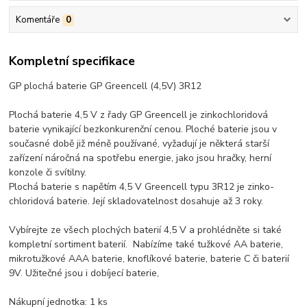
Komentáře
0
Kompletní specifikace
GP plochá baterie GP Greencell (4,5V) 3R12
Plochá baterie 4,5 V z řady GP Greencell je zinkochloridová
baterie vynikající bezkonkurenční cenou. Ploché baterie jsou v
současné době již méně používané, vyžadují je některá starší
zařízení náročná na spotřebu energie, jako jsou hračky, herní
konzole či svítilny.
Plochá baterie s napětím 4,5 V Greencell typu 3R12 je zinko-
chloridová baterie. Její skladovatelnost dosahuje až 3 roky.
Vybírejte ze všech plochých baterií 4,5 V a prohlédněte si také
kompletní sortiment baterií. Nabízíme také tužkové AA baterie,
mikrotužkové AAA baterie, knoflíkové baterie, baterie C či baterií
9V. Užitečné jsou i dobíjecí baterie,
Nákupní jednotka: 1 ks