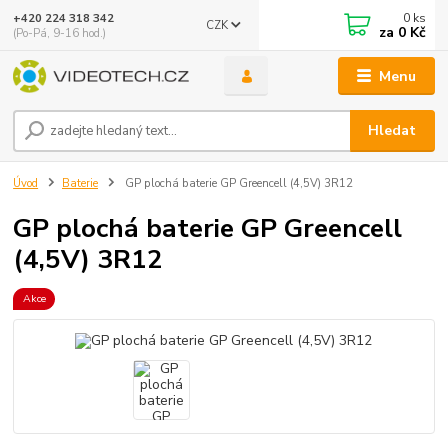
0
ks
+420 224 318 342
CZK
za
0 Kč
(Po-Pá, 9-16 hod.)
Menu
Hledat
Úvod
Baterie
GP plochá baterie GP Greencell (4,5V) 3R12
GP plochá baterie GP Greencell
(4,5V) 3R12
Akce