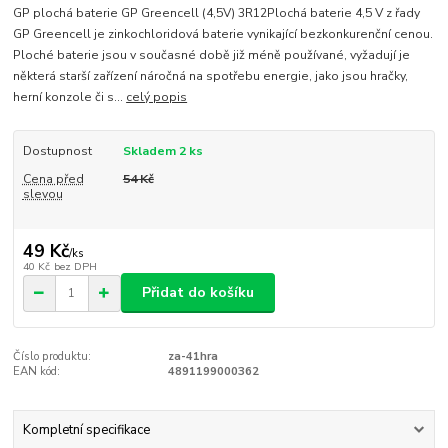
GP plochá baterie GP Greencell (4,5V) 3R12Plochá baterie 4,5 V z řady
GP Greencell je zinkochloridová baterie vynikající bezkonkurenční cenou.
Ploché baterie jsou v současné době již méně používané, vyžadují je
některá starší zařízení náročná na spotřebu energie, jako jsou hračky,
herní konzole či s...
celý popis
Dostupnost
Skladem 2 ks
Cena před
54 Kč
slevou
49 Kč
/
ks
40 Kč
bez DPH
Přidat do košíku
Číslo produktu:
za-41hra
EAN kód:
4891199000362
Kompletní specifikace