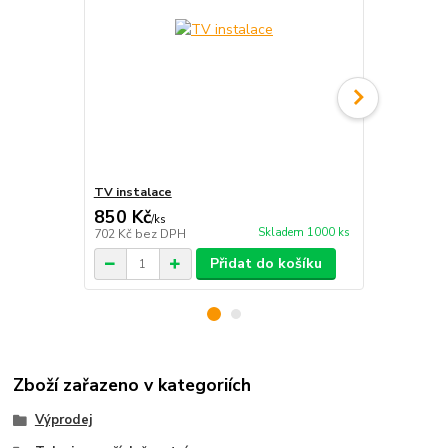
TV instalace
PremiumCor
850 Kč
68 Kč
/
ks
/
ks
Skladem 1000 ks
702 Kč
bez DPH
56 Kč
bez D
Přidat do košíku
Zboží zařazeno v kategoriích
Výprodej