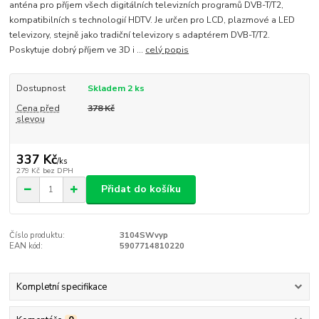
anténa pro příjem všech digitálních televizních programů DVB-T/T2,
kompatibilních s technologií HDTV. Je určen pro LCD, plazmové a LED
televizory, stejně jako tradiční televizory s adaptérem DVB-T/T2.
Poskytuje dobrý příjem ve 3D i ...
celý popis
Dostupnost
Skladem 2 ks
Cena před
378 Kč
slevou
337 Kč
/
ks
279 Kč
bez DPH
Přidat do košíku
Číslo produktu:
3104SWvyp
EAN kód:
5907714810220
Kompletní specifikace