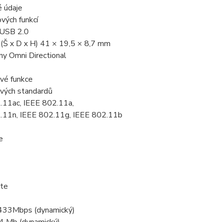
é údaje
vých funkcí
 USB 2.0
(Š x D x H) 41 × 19,5 × 8,7 mm
ny Omni Directional
vé funkce
vých standardů
.11ac, IEEE 802.11a,
.11n, IEEE 802.11g, IEEE 802.11b
e
ate
 433Mbps (dynamický)