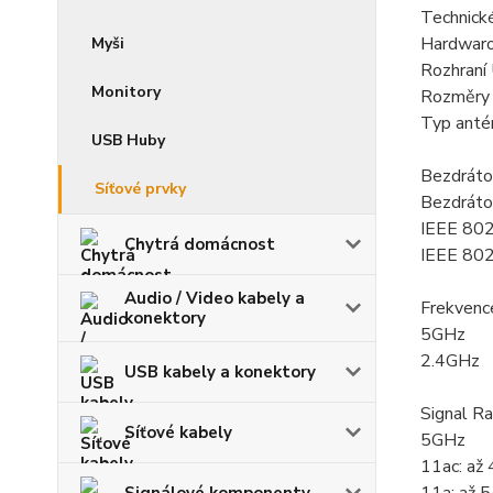
Technick
Hardwaro
Myši
Rozhraní
Monitory
Rozměry 
Typ anté
USB Huby
Bezdráto
Síťové prvky
Bezdráto
IEEE 802
Chytrá domácnost
IEEE 802
Audio / Video kabely a
Frekvenc
konektory
5GHz
2.4GHz
USB kabely a konektory
Signal R
Síťové kabely
5GHz
11ac: až