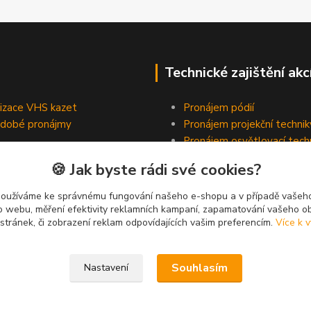
Technické zajištění akc
lizace VHS kazet
Pronájem pódií
odobé pronájmy
Pronájem projekční technik
Pronájem osvětlovací tech
Pronájem ozvučovací techn
🍪 Jak byste rádi své cookies?
používáme ke správnému fungování našeho e-shopu a v případě vašeho
k o webu, měření efektivity reklamních kampaní, zapamatování vašeho o
 stránek, či zobrazení reklam odpovídajících vašim preferencím.
Více k v
Souhlasím
Nastavení