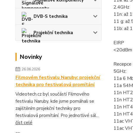
11a: až 
Signálové komponenty
2.4GHz
11n: až 
DVB-S technika
11 g: až
11b: až 
Projekční technika
EIRP
<20dBm 
Novinky
Recepce 
26.06.2026
5GHz:
Filmovém festivalu Naruby: projekční
11a 6 M
technika pro festivalová promítání
11a 54M
11n HT2
Videotech.cz byl součástí Filmového
11n HT2
festivalu Naruby, kde jsme pomáhali se
11n HT4
zajištěním projekční techniky pro
11n HT4
festivalová promítání. Pro jednotlivé sál...
11ac VH
číst celé
11ac VH