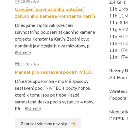
18.06.2026
2,4 GHz:
11b 1Mb
Ozvučení slavnostního položení
11b 11M
základního kamene Konstanta Karlín
11 g 6 M
Dnes jsme zajišťovali ozvučení
11g 54M
slavnostního položení základního kamene
11n HT2
projektu Konstanta Karlín. Zadání bylo
11n HT2
poměrně jasné:zajistit dva mikrofony, p...
11n HT4
číst celé
11n HT4
11.02.2026
Režimy B
Manuál pro sestavení pódií NIVTEC
Ad-Hoc / 
Důležité upozornění - možné způsoby
sestavení pódií NIVTEC a počty nohou,
Wireless
které k tomu jsou potřeba Každá
Podpora
samostaná deska pódia vyžaduje 4 nohy.
Při ...
číst celé
Modulati
DBPSK, 
Zobrazit všechny novinky