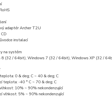
í
 RoHS
lení
vý adaptér Archer T2U
e CD
ůvodce instalací
y na systém
8 (32 / 64bit), Windows 7 (32 / 64bit), Windows XP (32 / 64b
í
teplota: 0 & deg; C ~ 40 & deg; C
í teplota: -40 ° C ~ 70 & deg; C
 vlhkost: 10% ~ 90% nekondenzující
cí vlhkost: 5% ~ 90% nekondenzující