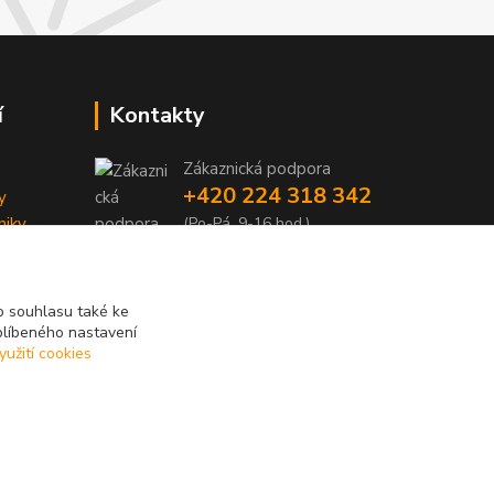
í
Kontakty
Zákaznická podpora
+420 224 318 342
y
niky
(Po-Pá, 9-16 hod.)
iky
info@videotech.cz
 souhlasu také ke
blíbeného nastavení
yužití cookies
Vytvořeno na
Eshop-rychle.cz