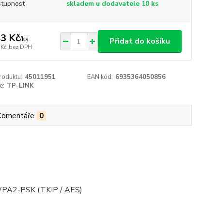
tupnost
skladem u dodavatele 10 ks
3 Kč
/
ks
Přidat do košíku
 Kč
bez DPH
roduktu:
45011951
EAN kód:
6935364050856
e:
TP-LINK
Komentáře
0
WPA2-PSK (TKIP / AES)