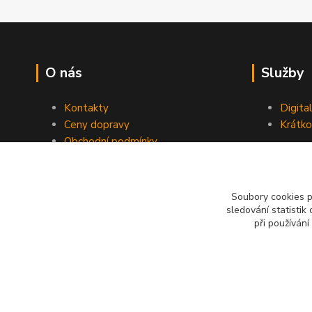
O nás
Služby
Kontakty
Digita
Ceny dopravy
Krátk
Obchodní podmínky
Reklamace
Soubory cookies 
sledování statisti
při používání