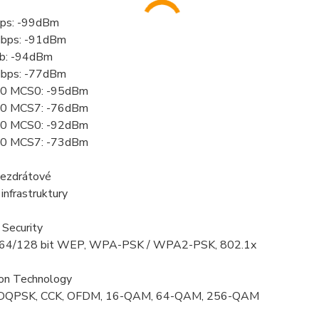
ps: -99dBm
bps: -91dBm
b: -94dBm
bps: -77dBm
0 MCS0: -95dBm
0 MCS7: -76dBm
0 MCS0: -92dBm
0 MCS7: -73dBm
ezdrátové
infrastruktury
 Security
 64/128 bit WEP, WPA-PSK / WPA2-PSK, 802.1x
on Technology
DQPSK, CCK, OFDM, 16-QAM, 64-QAM, 256-QAM