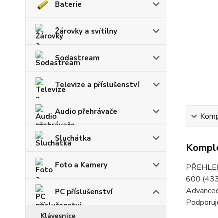
Baterie
Žárovky a svítilny
Sodastream
Televize a příslušenství
Audio přehrávače
Kompl
Sluchátka
Komple
Foto a Kamery
PŘEHLE
600 (433
Advanced
PC příslušenství
Podporuj
Klávesnice