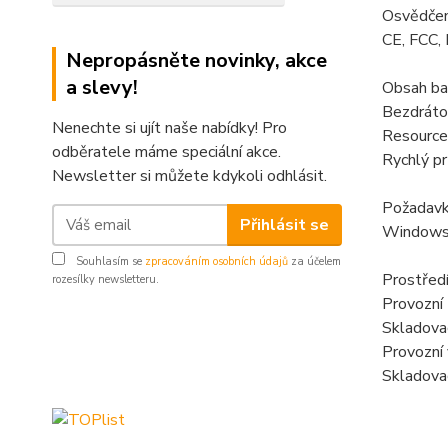
Osvědčen
CE, FCC,
Nepropásněte novinky, akce
a slevy!
Obsah ba
Bezdráto
Nenechte si ujít naše nabídky! Pro
Resourc
odběratele máme speciální akce.
Rychlý pr
Newsletter si můžete kdykoli odhlásit.
Požadavk
Přihlásit se
Windows 
Souhlasím se
zpracováním osobních údajů
za účelem
Prostřed
rozesílky newsletteru.
Provozní 
Skladovac
Provozní
Skladova