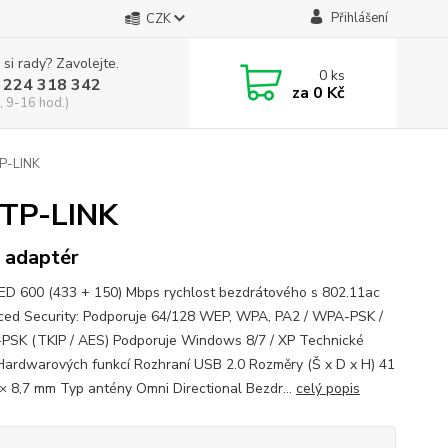
Přihlášení
CZK
 si rady? Zavolejte.
0
ks
 224 318 342
za
0 Kč
, 9-16 hod.)
P-LINK
 TP-LINK
 adaptér
D 600 (433 + 150) Mbps rychlost bezdrátového s 802.11ac
ed Security: Podporuje 64/128 WEP, WPA, PA2 / WPA-PSK /
SK (TKIP / AES) Podporuje Windows 8/7 / XP Technické
Hardwarových funkcí Rozhraní USB 2.0 Rozměry (Š x D x H) 41
 × 8,7 mm Typ antény Omni Directional Bezdr...
celý popis