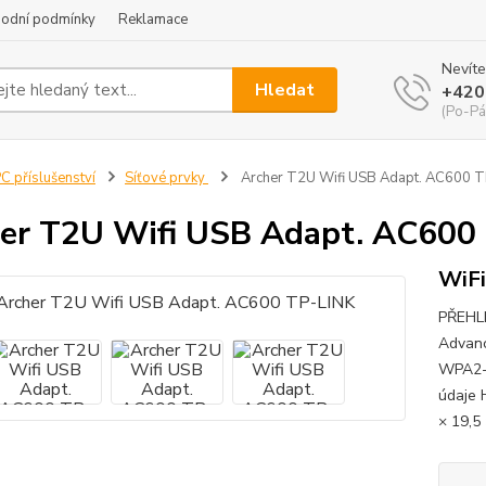
odní podmínky
Reklamace
Nevíte
Hledat
+420
(Po-Pá
C příslušenství
Síťové prvky
Archer T2U Wifi USB Adapt. AC600 T
er T2U Wifi USB Adapt. AC600
WiFi
PŘEHLE
Advanc
WPA2-P
údaje 
× 19,5