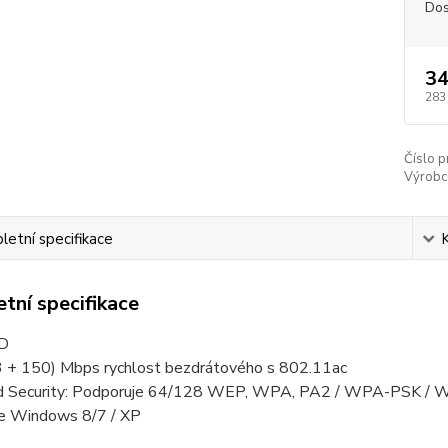
Dos
34
283
Číslo p
Výrobc
etní specifikace
tní specifikace
D
 + 150) Mbps rychlost bezdrátového s 802.11ac
 Security: Podporuje 64/128 WEP, WPA, PA2 / WPA-PSK / 
e Windows 8/7 / XP