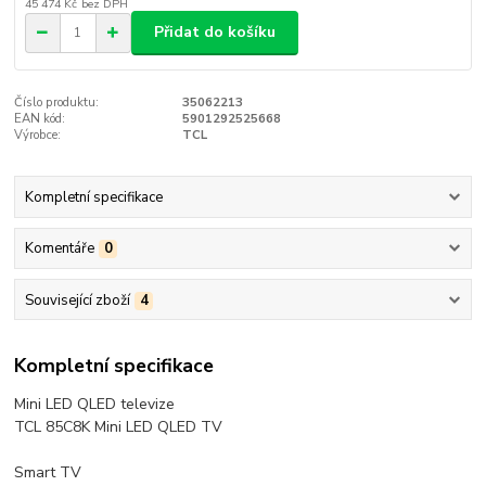
45 474 Kč
bez DPH
Přidat do košíku
Číslo produktu:
35062213
EAN kód:
5901292525668
Výrobce:
TCL
Kompletní specifikace
Komentáře
0
Související zboží
4
Kompletní specifikace
Mini LED QLED televize
TCL 85C8K Mini LED QLED TV
Smart TV