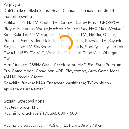
Airplay 2
Další funkce: Skylink Fast Scan, Calman, Filmmaker mode, Filtr
modrého světla
Aplikace: Antik TV, Apple TV, Canal+, Disney Plus, EUROSPORT
Player, Facebook Watch,FilmBox, Google Play, HBO Max, iVysílání,
Kodi, Kuki, Lepší.TV, Magenta TV , Magio TV , Netflix, O2 TV,
Prima +, Prime Video, Rakuten TV, Red Bull, Seznam TV, Skylink,
Skylink Live TV, SkyShowtime, Sledovani.tv, Spotify, Telly, TikTok,
Twitch, UEFA TV, VLC, Voyo, YouTube, YouTube Kids, Oktagon
TV
Herní funkce: 288Hz Game Accelerator, AMD FreeSync Premium
Pro, Game mode, Game bar, VRR, Playstation, Auto Game Mode
(ALLM), Nvidia Gforce
Speciální funkce: IMAX Enhanced certifikace; T-Exhibition -
aplikace galerie umění
Stojan: Středová noha
Rozteč nohou: 41 cm
Rozměr pro uchycení (VESA): 600 × 500
Rozměry s podstavcem (VxŠxH): 111,2 x 188 x 37,9 cm