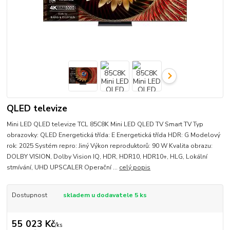
QLED televize
Mini LED QLED televize TCL 85C8K Mini LED QLED TV Smart TV Typ
obrazovky: QLED Energetická třída: E Energetická třída HDR: G Modelový
rok: 2025 Systém repro: Jiný Výkon reproduktorů: 90 W Kvalita obrazu:
DOLBY VISION, Dolby Vision IQ, HDR, HDR10, HDR10+, HLG, Lokální
stmívání, UHD UPSCALER Operační ...
celý popis
Dostupnost
skladem u dodavatele 5 ks
55 023 Kč
/
ks