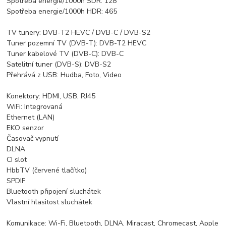
Spotřeba energie/1000h SDR: 128
Spotřeba energie/1000h HDR: 465
TV tunery: DVB-T2 HEVC / DVB-C / DVB-S2
Tuner pozemní TV (DVB-T): DVB-T2 HEVC
Tuner kabelové TV (DVB-C): DVB-C
Satelitní tuner (DVB-S): DVB-S2
Přehrává z USB: Hudba, Foto, Video
Konektory: HDMI, USB, RJ45
WiFi: Integrovaná
Ethernet (LAN)
EKO senzor
Časovač vypnutí
DLNA
CI slot
HbbTV (červené tlačítko)
SPDIF
Bluetooth připojení sluchátek
Vlastní hlasitost sluchátek
Komunikace: Wi-Fi, Bluetooth, DLNA, Miracast, Chromecast, Apple