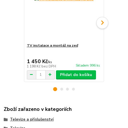
TV instalace a montáž na zeď
Kabel HDMI 
159 Kč
1 450 Kč
99 Kč
/
ks
/
ks
Skladem 996 ks
1 198 Kč
bez DPH
82 Kč
bez D
Přidat do košíku
Zboží zařazeno v kategoriích
Televize a příslušenství