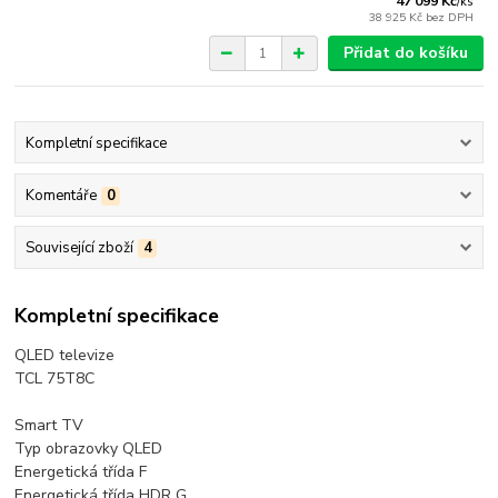
47 099 Kč
/
ks
38 925 Kč
bez DPH
Přidat do košíku
Kompletní specifikace
Komentáře
0
Související zboží
4
Kompletní specifikace
QLED televize
TCL 75T8C
Smart TV
Typ obrazovky QLED
Energetická třída F
Energetická třída HDR G