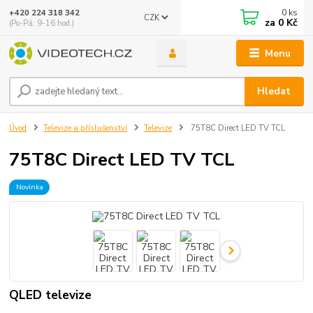
0
ks
+420 224 318 342
CZK
za
0 Kč
(Po-Pá, 9-16 hod.)
Menu
Hledat
Úvod
Televize a příslušenství
Televize
75T8C Direct LED TV TCL
75T8C Direct LED TV TCL
Novinka
QLED televize