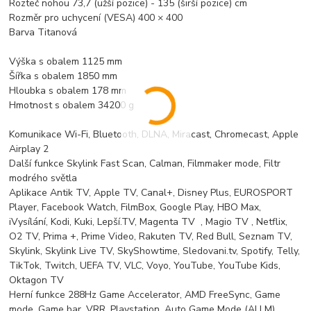
Rozteč nohou 73,7 (užší pozice) - 135 (širší pozice) cm
Rozměr pro uchycení (VESA) 400 × 400
Barva Titanová
Výška s obalem 1125 mm
Šířka s obalem 1850 mm
Hloubka s obalem 178 mm
Hmotnost s obalem 34200 g
Komunikace Wi-Fi, Bluetooth, DLNA, Miracast, Chromecast, Apple
Airplay 2
Další funkce Skylink Fast Scan, Calman, Filmmaker mode, Filtr
modrého světla
Aplikace Antik TV, Apple TV, Canal+, Disney Plus, EUROSPORT
Player, Facebook Watch, FilmBox, Google Play, HBO Max,
iVysílání, Kodi, Kuki, Lepší.TV, Magenta TV , Magio TV , Netflix,
O2 TV, Prima +, Prime Video, Rakuten TV, Red Bull, Seznam TV,
Skylink, Skylink Live TV, SkyShowtime, Sledovani.tv, Spotify, Telly,
TikTok, Twitch, UEFA TV, VLC, Voyo, YouTube, YouTube Kids,
Oktagon TV
Herní funkce 288Hz Game Accelerator, AMD FreeSync, Game
mode, Game bar, VRR, Playstation, Auto Game Mode (ALLM),