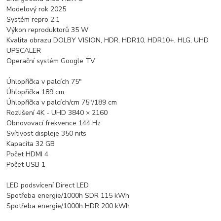
Modelový rok 2025
Systém repro 2.1
Výkon reproduktorů 35 W
Kvalita obrazu DOLBY VISION, HDR, HDR10, HDR10+, HLG, UHD
UPSCALER
Operační systém Google TV
Úhlopříčka v palcích 75"
Úhlopříčka 189 cm
Úhlopříčka v palcích/cm 75"/189 cm
Rozlišení 4K - UHD 3840 × 2160
Obnovovací frekvence 144 Hz
Svítivost displeje 350 nits
Kapacita 32 GB
Počet HDMI 4
Počet USB 1
LED podsvícení Direct LED
Spotřeba energie/1000h SDR 115 kWh
Spotřeba energie/1000h HDR 200 kWh