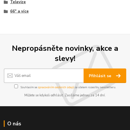
Televize
66" a více
Nepropásněte novinky, akce a
slevy!
Přihlásit se
Souhlasím se
zpracováním osobních údajů
za účelem rozesílky newsletteru.
Můžete se kdykoli odhlásit. Zasíláme jednou za 14 dní.
O nás