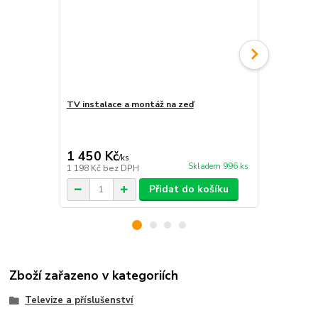
TV instalace a montáž na zeď
Kabel HDMI 
159 Kč
1 450 Kč
99 Kč
/
ks
/
ks
Skladem 996 ks
1 198 Kč
bez DPH
82 Kč
bez D
Přidat do košíku
Zboží zařazeno v kategoriích
Televize a příslušenství