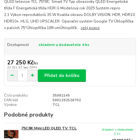
QLED televize TCL 75T8C Smart TV Typ obrazovky QLED Energetická
třída F Energetická třída HDR G Modelový rok 2025 Systém repro
2.1 Výkon reproduktorů 35 W Kvalita obrazu DOLBY VISION, HDR, HDR10,
HDR10+, HLG, UHD UPSCALER Operační systém Google TV Úhlopříčka
v palcích 75"Úhlopříčka 189 cmÚhlopříčk...
celý popis
Dostupnost
skladem u dodavatele 4 ks
27 250 Kč
/
ks
22 521 Kč
bez DPH
Přidat do košíku
Číslo produktu:
35062145
EAN kód:
5901292526702
Výrobce:
TCL
Podobné produkty
75C8K Mini LED QLED TV TCL
skladem u dodavatele
2 ks