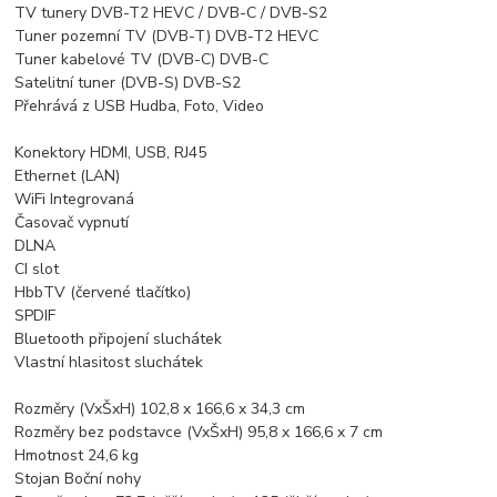
TV tunery DVB-T2 HEVC / DVB-C / DVB-S2
Tuner pozemní TV (DVB-T) DVB-T2 HEVC
Tuner kabelové TV (DVB-C) DVB-C
Satelitní tuner (DVB-S) DVB-S2
Přehrává z USB Hudba, Foto, Video
Konektory HDMI, USB, RJ45
Ethernet (LAN)
WiFi Integrovaná
Časovač vypnutí
DLNA
CI slot
HbbTV (červené tlačítko)
SPDIF
Bluetooth připojení sluchátek
Vlastní hlasitost sluchátek
Rozměry (VxŠxH) 102,8 x 166,6 x 34,3 cm
Rozměry bez podstavce (VxŠxH) 95,8 x 166,6 x 7 cm
Hmotnost 24,6 kg
Stojan Boční nohy