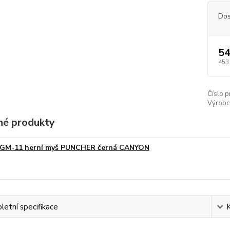
Dos
54
453
Číslo p
Výrobc
é produkty
GM-11 herní myš PUNCHER černá CANYON
etní specifikace