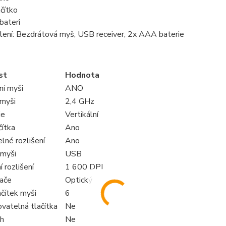
ačítko
 bateri
lení: Bezdrátová myš, USB receiver, 2x AAA baterie
st
Hodnota
ní myši
ANO
 myši
2,4 GHz
ie
Vertikální
čítka
Ano
lné rozlišení
Ano
 myši
USB
 rozlišení
1 600 DPI
ače
Optický
čítek myši
6
vatelná tlačítka
Ne
h
Ne