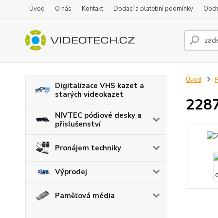
Úvod
O nás
Kontakt
Dodací a platební podmínky
Obch
Úvod
P
Digitalizace VHS kazet a
starých videokazet
2287
NIVTEC pódiové desky a
příslušenství
Pronájem techniky
Výprodej
Paměťová média