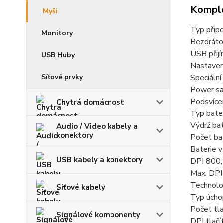
Komple
Myši
Typ přip
Monitory
Bezdráto
USB přijí
USB Huby
Nastaven
Síťové prvky
Speciáln
Power s
Podsvíce
Chytrá domácnost
Typ bat
Výdrž ba
Audio / Video kabely a
konektory
Počet bat
Baterie v
USB kabely a konektory
DPI 800,
Max. DP
Technolo
Síťové kabely
Typ úcho
Počet tla
Signálové komponenty
DPI tlačí