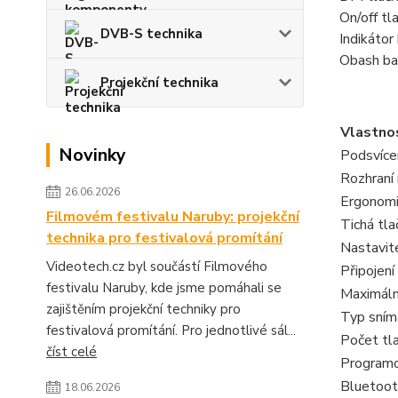
On/off tl
DVB-S technika
Indikátor
Obash ba
Projekční technika
Vlastno
Novinky
Podsvíce
Rozhraní
26.06.2026
Ergonom
Filmovém festivalu Naruby: projekční
Tichá tla
technika pro festivalová promítání
Nastavite
Videotech.cz byl součástí Filmového
Připojení
festivalu Naruby, kde jsme pomáhali se
Maximální
zajištěním projekční techniky pro
Typ sním
festivalová promítání. Pro jednotlivé sál...
Počet tla
číst celé
Programo
Bluetoot
18.06.2026