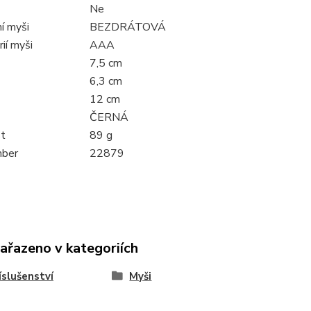
Ne
í myši
BEZDRÁTOVÁ
ií myši
AAA
7,5 cm
6,3 cm
12 cm
ČERNÁ
t
89 g
mber
22879
zařazeno v kategoriích
íslušenství
Myši