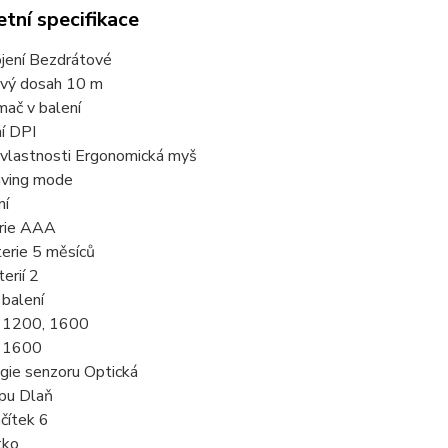
tní specifikace
ojení Bezdrátové
vý dosah 10 m
mač v balení
í DPI
í vlastnosti Ergonomická myš
aving mode
ní
erie AAA
terie 5 měsíců
erií 2
 balení
 1200, 1600
I 1600
gie senzoru Optická
pu Dlaň
čítek 6
tko