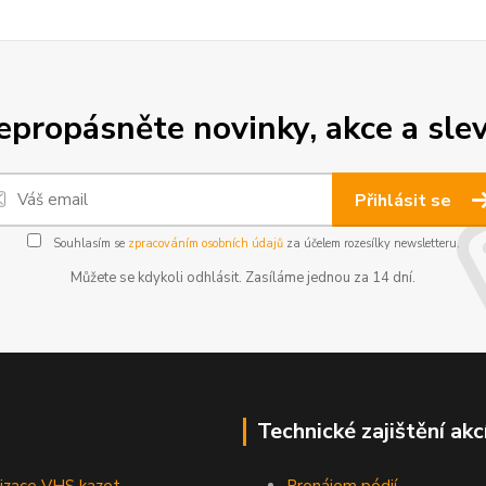
epropásněte novinky, akce a slev
Přihlásit se
Souhlasím se
zpracováním osobních údajů
za účelem rozesílky newsletteru.
Můžete se kdykoli odhlásit. Zasíláme jednou za 14 dní.
Technické zajištění akc