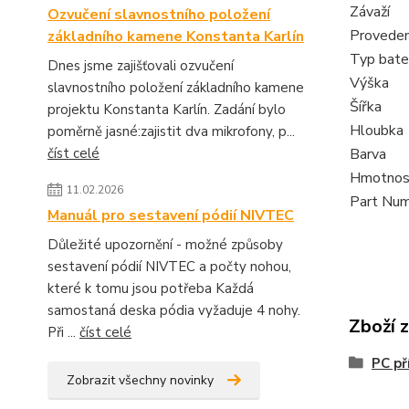
Závaží
Ozvučení slavnostního položení
Proveden
základního kamene Konstanta Karlín
Typ bater
Dnes jsme zajišťovali ozvučení
Výška
slavnostního položení základního kamene
Šířka
projektu Konstanta Karlín. Zadání bylo
Hloubka
poměrně jasné:zajistit dva mikrofony, p...
číst celé
Barva
Hmotnos
11.02.2026
Part Nu
Manuál pro sestavení pódií NIVTEC
Důležité upozornění - možné způsoby
sestavení pódií NIVTEC a počty nohou,
které k tomu jsou potřeba Každá
samostaná deska pódia vyžaduje 4 nohy.
Zboží 
Při ...
číst celé
PC př
Zobrazit všechny novinky