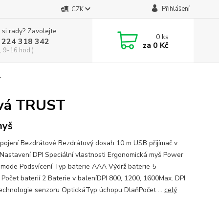
Přihlášení
CZK
 si rady? Zavolejte.
0
ks
 224 318 342
za
0 Kč
, 9-16 hod.)
T
ová TRUST
myš
ipojení Bezdrátové Bezdrátový dosah 10 m USB přijímač v
 Nastavení DPI Speciální vlastnosti Ergonomická myš Power
 mode Podsvícení Typ baterie AAA Výdrž baterie 5
 Počet baterií 2 Baterie v baleníDPI 800, 1200, 1600Max. DPI
chnologie senzoru OptickáTyp úchopu DlaňPočet ...
celý