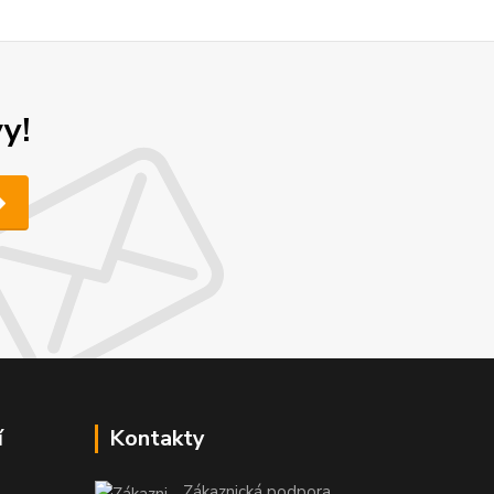
y!
í
Kontakty
Zákaznická podpora