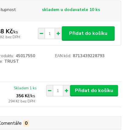
tupnost
skladem u dodavatele 10 ks
8 Kč
/
ks
Přidat do košíku
 Kč
bez DPH
roduktu:
45017550
EAN kód:
8713439228793
e:
TRUST
Skladem 1 ks
Přidat do košíku
356 Kč
/
ks
294 Kč
bez DPH
Komentáře
0