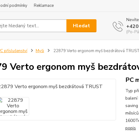
odní podmínky
Reklamace
Nevíte
Hledat
+420
(Po-Pá
C příslušenství
Myši
22879 Verto ergonom myš bezdrátová TRUS
9 Verto ergonom myš bezdrát
PC 
Typ př
balení
saving
měsíců
1600Te
popis