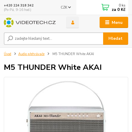
0
ks
+420 224 318 342
CZK
za
0 Kč
(Po-Pá, 9-16 hod.)
Menu
Hledat
Úvod
Audio přehrávače
M5 THUNDER White AKAI
M5 THUNDER White AKAI