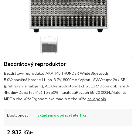
Bezdrátový reproduktor
Bezdrátový reproduktorAKAI M5 THUNDER WhiteBluetooth
5.0Vestavěná baterie Li-ion, 3,7V, 8000mAhVýkon 18WVstupy: 2x USB
(přehrávání a nabíjení), AUXReproduktory: 1x1,5", 1x 5"Doba dobíjení 3-
4hodiny,Doba hraní až 15h 50% hlasitostiRozsah 55-20 000HzMateriál
MDF a eko kůžeErgonomické madlo z eko kůže
celý popis
Dostupnost
skladem u dodavatele 1 ks
2 932 Kč
/
ks