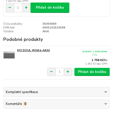
2 423 Kč
bez DPH
Přidat do košíku
Číslo produktu:
35059889
EAN kód:
4905192533588
Výrobce:
AKAI
Podobné produkty
M3 SOUL White AKAI
skladem u dodavatele
1 ks
1 756 Kč
/
ks
1 451 Kč
bez DPH
Přidat do košíku
Kompletní specifikace
Komentáře
0